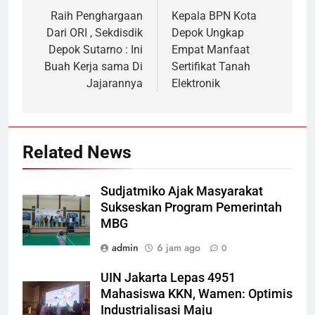
pos
Raih Penghargaan
Kepala BPN Kota
Dari ORI , Sekdisdik
Depok Ungkap
Depok Sutarno : Ini
Empat Manfaat
Buah Kerja sama Di
Sertifikat Tanah
Jajarannya
Elektronik
Related News
Sudjatmiko Ajak Masyarakat
Sukseskan Program Pemerintah
MBG
admin
6 jam ago
0
UIN Jakarta Lepas 4951
Mahasiswa KKN, Wamen: Optimis
Industrialisasi Maju