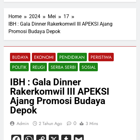
Home
2024
Mei
17
IBH : Gala Dinner Rakerkomwil III APEKSI Ajang
Promosi Budaya Depok
BUDAYA
EKONOMI
PENDIDIKAN
PERISTIWA
POLITIK
RELIGI
SERBA SERBI
SOSIAL
IBH : Gala Dinner
Rakerkomwil III APEKSI
Ajang Promosi Budaya
Depok
0
Admin
2 Tahun Ago
3 Mins
Facebook
WhatsApp
Copy
X
Tumblr
Gmail