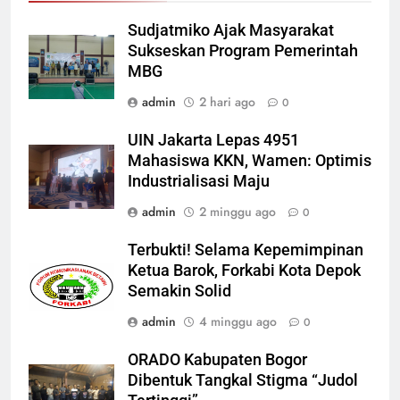
Sudjatmiko Ajak Masyarakat
Sukseskan Program Pemerintah
MBG
admin
2 hari ago
0
UIN Jakarta Lepas 4951
Mahasiswa KKN, Wamen: Optimis
Industrialisasi Maju
admin
2 minggu ago
0
Terbukti! Selama Kepemimpinan
Ketua Barok, Forkabi Kota Depok
Semakin Solid
admin
4 minggu ago
0
ORADO Kabupaten Bogor
Dibentuk Tangkal Stigma “Judol