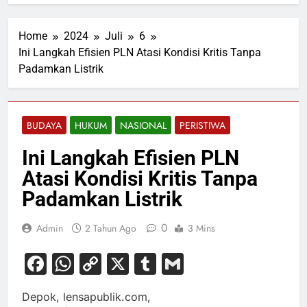
Home
2024
Juli
6
Ini Langkah Efisien PLN Atasi Kondisi Kritis Tanpa
Padamkan Listrik
BUDAYA
HUKUM
NASIONAL
PERISTIWA
Ini Langkah Efisien PLN
Atasi Kondisi Kritis Tanpa
Padamkan Listrik
0
Admin
2 Tahun Ago
3 Mins
Facebook
WhatsApp
Copy
X
Tumblr
Gmail
Link
Depok, lensapublik.com,