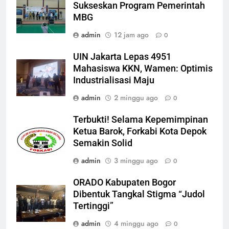
Sukseskan Program Pemerintah
MBG
admin
12 jam ago
0
UIN Jakarta Lepas 4951
Mahasiswa KKN, Wamen: Optimis
Industrialisasi Maju
admin
2 minggu ago
0
Terbukti! Selama Kepemimpinan
Ketua Barok, Forkabi Kota Depok
Semakin Solid
admin
3 minggu ago
0
ORADO Kabupaten Bogor
Dibentuk Tangkal Stigma “Judol
Tertinggi”
admin
4 minggu ago
0