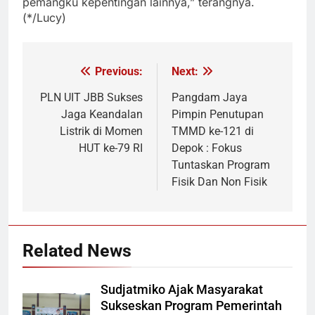
pemangku kepentingan lainnya,” terangnya.
(*/Lucy)
Previous:
Next:
Navigasi
pos
PLN UIT JBB Sukses
Pangdam Jaya
Jaga Keandalan
Pimpin Penutupan
Listrik di Momen
TMMD ke-121 di
HUT ke-79 RI
Depok : Fokus
Tuntaskan Program
Fisik Dan Non Fisik
Related News
Sudjatmiko Ajak Masyarakat
Sukseskan Program Pemerintah