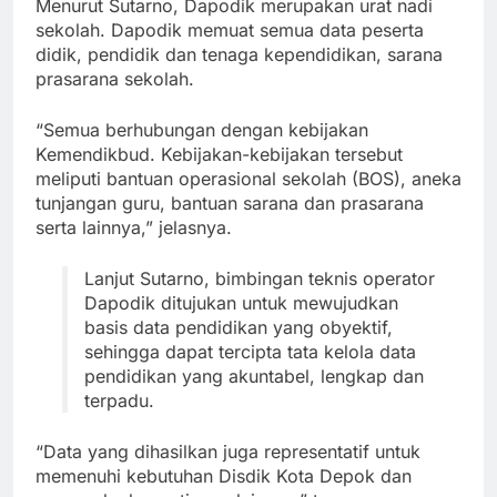
Menurut Sutarno, Dapodik merupakan urat nadi
sekolah. Dapodik memuat semua data peserta
didik, pendidik dan tenaga kependidikan, sarana
prasarana sekolah.
“Semua berhubungan dengan kebijakan
Kemendikbud. Kebijakan-kebijakan tersebut
meliputi bantuan operasional sekolah (BOS), aneka
tunjangan guru, bantuan sarana dan prasarana
serta lainnya,” jelasnya.
Lanjut Sutarno, bimbingan teknis operator
Dapodik ditujukan untuk mewujudkan
basis data pendidikan yang obyektif,
sehingga dapat tercipta tata kelola data
pendidikan yang akuntabel, lengkap dan
terpadu.
“Data yang dihasilkan juga representatif untuk
memenuhi kebutuhan Disdik Kota Depok dan