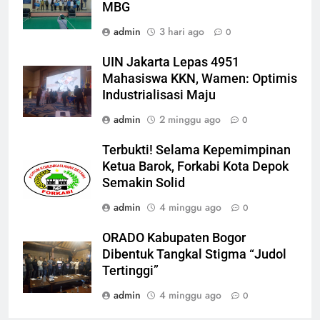
MBG
admin
3 hari ago
0
UIN Jakarta Lepas 4951
Mahasiswa KKN, Wamen: Optimis
Industrialisasi Maju
admin
2 minggu ago
0
Terbukti! Selama Kepemimpinan
Ketua Barok, Forkabi Kota Depok
Semakin Solid
admin
4 minggu ago
0
ORADO Kabupaten Bogor
Dibentuk Tangkal Stigma “Judol
Tertinggi”
admin
4 minggu ago
0