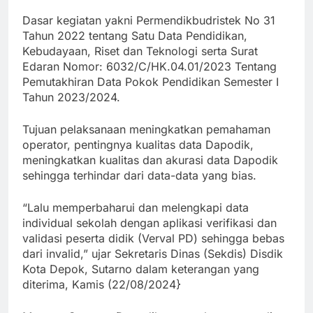
Dasar kegiatan yakni Permendikbudristek No 31
Tahun 2022 tentang Satu Data Pendidikan,
Kebudayaan, Riset dan Teknologi serta Surat
Edaran Nomor: 6032/C/HK.04.01/2023 Tentang
Pemutakhiran Data Pokok Pendidikan Semester I
Tahun 2023/2024.
Tujuan pelaksanaan meningkatkan pemahaman
operator, pentingnya kualitas data Dapodik,
meningkatkan kualitas dan akurasi data Dapodik
sehingga terhindar dari data-data yang bias.
“Lalu memperbaharui dan melengkapi data
individual sekolah dengan aplikasi verifikasi dan
validasi peserta didik (Verval PD) sehingga bebas
dari invalid,” ujar Sekretaris Dinas (Sekdis) Disdik
Kota Depok, Sutarno dalam keterangan yang
diterima, Kamis (22/08/2024}