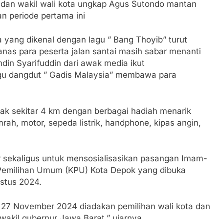
ta dan wakil wali kota ungkap Agus Sutondo mantan
n periode pertama ini
yang dikenal dengan lagu ” Bang Thoyib” turut
s para peserta jalan santai masih sabar menanti
indin Syarifuddin dari awak media ikut
u dangdut ” Gadis Malaysia” membawa para
rak sekitar 4 km dengan berbagai hadiah menarik
mrah, motor, sepeda listrik, handphone, kipas angin,
ar sekaligus untuk mensosialisasikan pasangan Imam-
i Pemilihan Umum (KPU) Kota Depok yang dibuka
ustus 2024.
27 November 2024 diadakan pemilihan wali kota dan
 wakil gubernur Jawa Barat,” ujarnya.