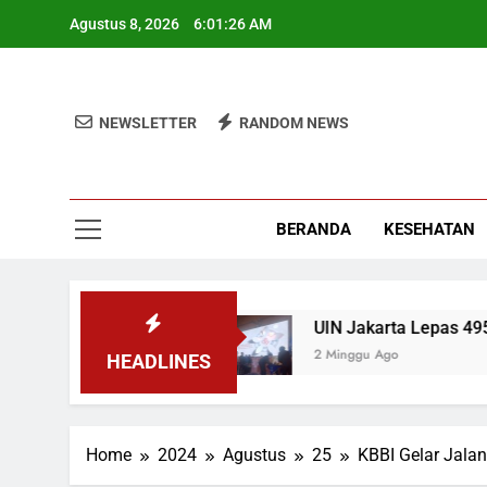
Skip
Agustus 8, 2026
6:01:26 AM
to
content
NEWSLETTER
RANDOM NEWS
BERANDA
KESEHATAN
 Pemerintah MBG
UIN Jakarta Lepas 4951 Mah
2 Minggu Ago
HEADLINES
Home
2024
Agustus
25
KBBI Gelar Jalan