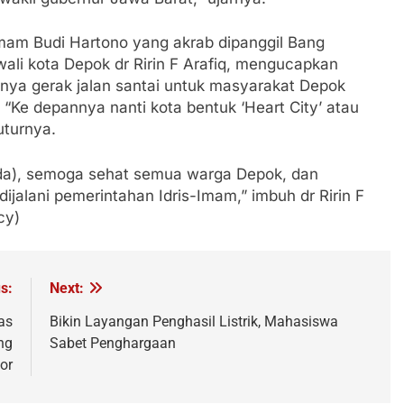
Imam Budi Hartono yang akrab dipanggil Bang
ali kota Depok dr Ririn F Arafiq, mengucapkan
anya gerak jalan santai untuk masyarakat Depok
. “Ke depannya nanti kota bentuk ‘Heart City’ atau
uturnya.
da), semoga sehat semua warga Depok, dan
jalani pemerintahan Idris-Imam,” imbuh dr Ririn F
cy)
s:
Next:
as
Bikin Layangan Penghasil Listrik, Mahasiswa
ng
Sabet Penghargaan
or