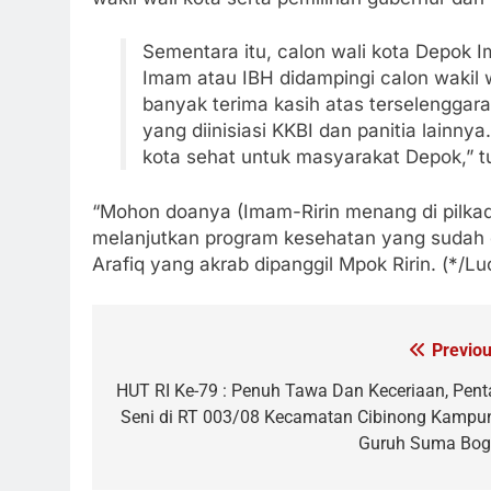
Sementara itu, calon wali kota Depok 
Imam atau IBH didampingi calon wakil w
banyak terima kasih atas terselenggar
yang diinisiasi KKBI dan panitia lainnya
kota sehat untuk masyarakat Depok,” t
“Mohon doanya (Imam-Ririn menang di pilka
melanjutkan program kesehatan yang sudah di
Arafiq yang akrab dipanggil Mpok Ririn. (*/Lu
Previou
Navigasi
pos
HUT RI Ke-79 : Penuh Tawa Dan Keceriaan, Pent
Seni di RT 003/08 Kecamatan Cibinong Kampu
Guruh Suma Bog