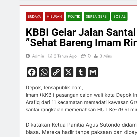
BUDAYA
HIBURAN
POLITIK
SERBA SERBI
SOSIAL
KBBI Gelar Jalan Santa
”Sehat Bareng Imam Riri
0
Admin
2 Tahun Ago
3 Mins
Facebook
WhatsApp
Copy
X
Tumblr
Gmail
Link
Depok, lensapublik.com
Imam (KKBI) pasangan calon wali kota Depok Im
Arafiq dari 11 kecamatan memadati kawasan Gr
santai rangkaian memeriahkan HUT Ke-79 RI.m
Dikatakan Ketua Panitia Agus Sutondo didamp
biasa. Mereka hadir tanpa paksaan dan diba