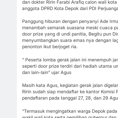
dan dokter Ririn Farabi Arafiq calon wali ko
anggota DPRD Kota Depok dari PDI Perjuanga
Panggung hiburan dengan penyanyi Ade Irma 
menambah semarak suasana meski cuaca pana
door prize yang di undi panitia, Begitu pun D
menyumbangkan suara emas nya dengan lag
penonton ikut berjoget ria.
” Peserta lomba gerak jalan ini menempuh ja
seperti door prize terdiri dari hadiah utama u
dan lain-lain” ujar Agus
Masih kata Agus, kegiatan gerak jalan digel
Ririn sudah siap mendaftar ke kantor Komis
pendaftaran pada tanggal 27, 28, dan 29 Ag
“Termasuk mengingatkan warga Depok pada 
wakil wali kota serta pemilihan gubernur dan