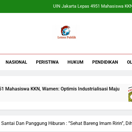
Terbukti! Selama Kepemimpinan Ketua Bar
ORADO Kabupaten Bogor Diben
Sudjatmiko Ajak Masyaraka
UIN Jakarta Lepas 4951 Mahasiswa KKN,
Terbukti! Selama Kepemimpinan Ketua Bar
NASIONAL
PERISTIWA
HUKUM
PENDIDIKAN
O
ORADO Kabupaten Bogor Diben
asiswa KKN, Wamen: Optimis Industrialisasi Maju
 Santai Dan Panggung Hiburan : ”Sehat Bareng Imam Ririn”, Dih