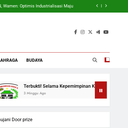
ok, Forkabi Kota Depok Semakin Solid
tuk Tangkal Stigma “Judol Tertinggi”
t Sukseskan Program Pemerintah MBG
 Wamen: Optimis Industrialisasi Maju
ok, Forkabi Kota Depok Semakin Solid
LAHRAGA
BUDAYA
tuk Tangkal Stigma “Judol Tertinggi”
Terbukti! Selama Kepemimpinan Ketua Barok, Forkabi Ko
3 Minggu Ago
ujani Door prize