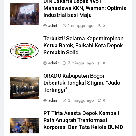
UIN Jakarta Lepas 4951
Mahasiswa KKN, Wamen: Optimis
Industrialisasi Maju
admin
1 minggu ago
0
Terbukti! Selama Kepemimpinan
Ketua Barok, Forkabi Kota Depok
Semakin Solid
admin
3 minggu ago
0
ORADO Kabupaten Bogor
Dibentuk Tangkal Stigma “Judol
Tertinggi”
admin
3 minggu ago
0
PT Tirta Asasta Depok Kembali
Raih Anugrah Tranformasi
Korporasi Dan Tata Kelola BUMD