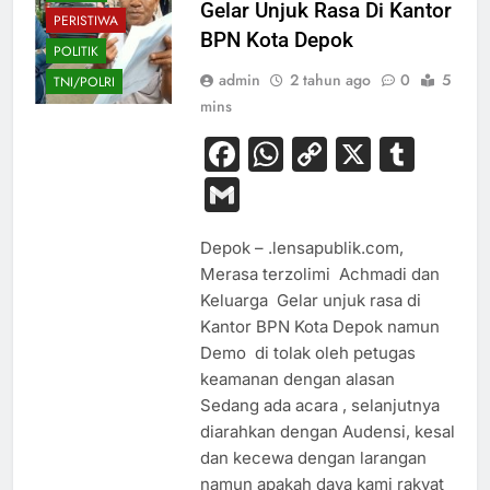
Gelar Unjuk Rasa Di Kantor
PERISTIWA
BPN Kota Depok
POLITIK
admin
2 tahun ago
0
5
TNI/POLRI
mins
Facebook
WhatsApp
Copy
X
Tum
Link
Gmail
Depok – .lensapublik.com,
Merasa terzolimi Achmadi dan
Keluarga Gelar unjuk rasa di
Kantor BPN Kota Depok namun
Demo di tolak oleh petugas
keamanan dengan alasan
Sedang ada acara , selanjutnya
diarahkan dengan Audensi, kesal
dan kecewa dengan larangan
namun apakah daya kami rakyat