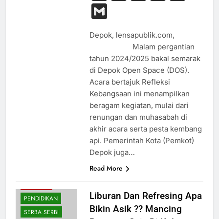
Link
Gmail
Depok, lensapublik.com,
Malam pergantian
tahun 2024/2025 bakal semarak
di Depok Open Space (DOS).
Acara bertajuk Refleksi
Kebangsaan ini menampilkan
beragam kegiatan, mulai dari
renungan dan muhasabah di
akhir acara serta pesta kembang
api. Pemerintah Kota (Pemkot)
Depok juga…
Read More
BUDAYA
HIBURAN
Liburan Dan Refresing Apa
PENDIDIKAN
Bikin Asik ?? Mancing
SERBA SERBI