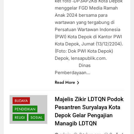
ket foto :DP3AP2KB Kota Depok
menggelar FGD Media Ramah
Anak 2024 bersama para
wartawan yang tergabung di
Persatuan Wartawan Indonesia
(PWI) Kota Depok di Kantor PWI
Kota Depok, Jumat (13/12/2204).
(Foto: Dok PWI Kota Depok)
Depok, lensapublik.com.
Dinas
Pemberdayaan…
Read More
Majelis Zikir LDTQN Podok
BUDAYA
Pesantren Suryalaya Kota
PENDIDIKAN
Depok Gelar Pengajian
RELIGI
SOSIAL
Managib LDTQN