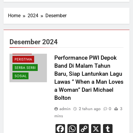
Home
2024
Desember
Desember 2024
BUDAYA
HIBURAN
Performance PWI Depok
PERISTIWA
Band Di Malam Tahun
SERBA SERBI
Baru, Siap Lantunkan Lagu
SOSIAL
Lawas ” When a Man Loves
a Woman” Dari Michael
Bolton
admin
2 tahun ago
0
3
mins
Facebook
WhatsApp
Copy
X
Tum