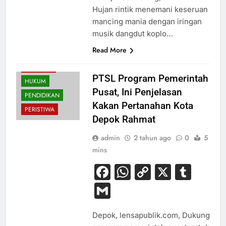
Hujan rintik menemani keseruan
mancing mania dengan iringan
musik dangdut koplo…
Read More
EKONOMI
PTSL Program Pemerintah
HUKUM
Pusat, Ini Penjelasan
PENDIDIKAN
Kakan Pertanahan Kota
PERISTIWA
Depok Rahmat
admin
2 tahun ago
0
5
mins
Facebook
WhatsApp
Copy
X
Tum
Link
Gmail
Depok, lensapublik.com, Dukung