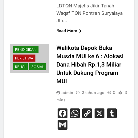
LDTQN Majelis Jikir Tanah
Waqaf TQN Pontren Suryalaya
Jln…
Read More
BUDAYA
NASIONAL
Walikota Depok Buka
PENDIDIKAN
Musda MUI ke 6 : Alokasi
PERISTIWA
Dana Hibah Rp.1,3 Miliar
RELIGI
SOSIAL
Untuk Dukung Program
MUI
admin
2 tahun ago
0
3
mins
Facebook
WhatsApp
Copy
X
Tum
Link
Gmail