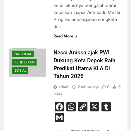
kecil akhirnya mengalah demi
kebaikan papar Achmadi, Meski
Progres penanganan sengketa
di…
BUDAYA
Read More
HUKUM
KESEHATAN
Nessi Anissa ajak PWI,
NASIONAL
Dukung Kota Depok Raih
PENDIDIKAN
Predikat Utama KLA Di
SOSIAL
Tahun 2025
admin
2 tahun ago
0
5
mins
Facebook
WhatsApp
Copy
X
Tum
Link
Gmail