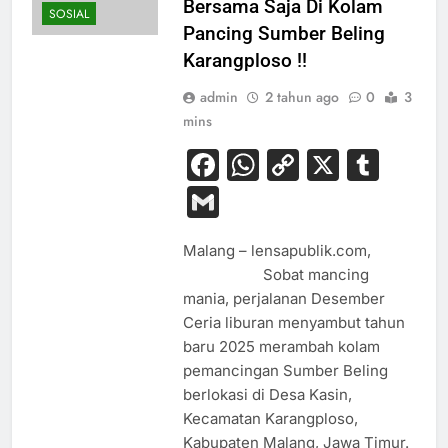
Bersama Saja Di Kolam
SOSIAL
Pancing Sumber Beling
Karangploso !!
admin
2 tahun ago
0
3
mins
Facebook
WhatsApp
Copy
X
Tum
Link
Gmail
Malang – lensapublik.com,
Sobat mancing
mania, perjalanan Desember
Ceria liburan menyambut tahun
baru 2025 merambah kolam
pemancingan Sumber Beling
berlokasi di Desa Kasin,
Kecamatan Karangploso,
Kabupaten Malang, Jawa Timur.