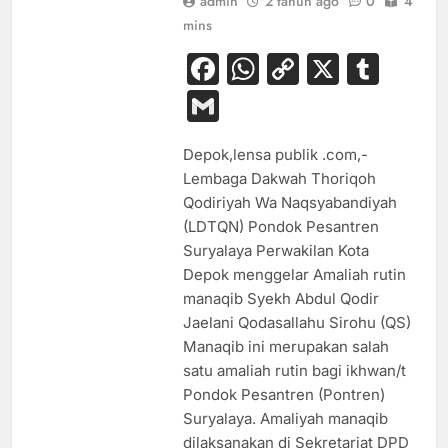
admin
2 tahun ago
0
4
mins
Facebook
WhatsApp
Copy
X
Tum
Link
Gmail
Depok,lensa publik .com,-
Lembaga Dakwah Thoriqoh
Qodiriyah Wa Naqsyabandiyah
(LDTQN) Pondok Pesantren
Suryalaya Perwakilan Kota
Depok menggelar Amaliah rutin
manaqib Syekh Abdul Qodir
Jaelani Qodasallahu Sirohu (QS)
Manaqib ini merupakan salah
satu amaliah rutin bagi ikhwan/t
Pondok Pesantren (Pontren)
Suryalaya. Amaliyah manaqib
dilaksanakan di Sekretariat DPD