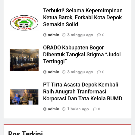
Terbukti! Selama Kepemimpinan
Ketua Barok, Forkabi Kota Depok
Semakin Solid
admin
3 minggu ago
0
ORADO Kabupaten Bogor
Dibentuk Tangkal Stigma “Judol
Tertinggi”
admin
3 minggu ago
0
PT Tirta Asasta Depok Kembali
Raih Anugrah Tranformasi
Korporasi Dan Tata Kelola BUMD
admin
1 bulan ago
0
Pos Terkini