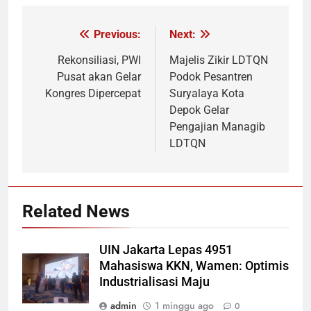
Previous:
Next:
Navigasi
pos
Rekonsiliasi, PWI
Majelis Zikir LDTQN
Pusat akan Gelar
Podok Pesantren
Kongres Dipercepat
Suryalaya Kota
Depok Gelar
Pengajian Managib
LDTQN
Related News
UIN Jakarta Lepas 4951
Mahasiswa KKN, Wamen: Optimis
Industrialisasi Maju
admin
1 minggu ago
0