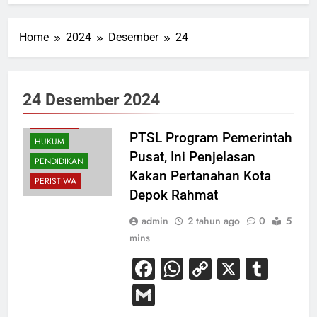
Home
2024
Desember
24
24 Desember 2024
EKONOMI
PTSL Program Pemerintah
HUKUM
Pusat, Ini Penjelasan
PENDIDIKAN
Kakan Pertanahan Kota
PERISTIWA
Depok Rahmat
admin
2 tahun ago
0
5
mins
Facebook
WhatsApp
Copy
X
Tum
Link
Gmail