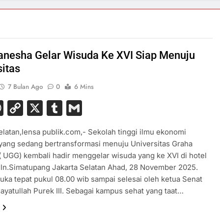
anesha Gelar Wisuda Ke XVI Siap Menuju
sitas
7 Bulan Ago
0
6 Mins
acebook
WhatsApp
Copy
X
Tumblr
Gmail
Link
elatan,lensa publik.com,- Sekolah tinggi ilmu ekonomi
yang sedang bertransformasi menuju Universitas Graha
 UGG) kembali hadir menggelar wisuda yang ke XVI di hotel
Jln.Simatupang Jakarta Selatan Ahad, 28 November 2025.
uka tepat pukul 08.00 wib sampai selesai oleh ketua Senat
dayatullah Purek III. Sebagai kampus sehat yang taat…