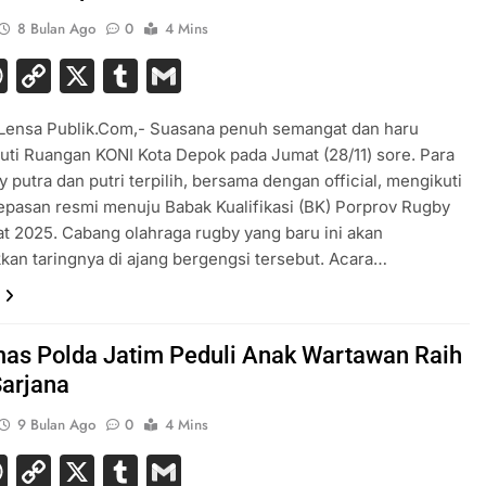
8 Bulan Ago
0
4 Mins
acebook
WhatsApp
Copy
X
Tumblr
Gmail
Link
 Lensa Publik.Com,- Suasana penuh semangat dan haru
ti Ruangan KONI Kota Depok pada Jumat (28/11) sore. Para
by putra dan putri terpilih, bersama dengan official, mengikuti
epasan resmi menuju Babak Kualifikasi (BK) Porprov Rugby
t 2025. Cabang olahraga rugby yang baru ini akan
an taringnya di ajang bergengsi tersebut. Acara…
as Polda Jatim Peduli Anak Wartawan Raih
Sarjana
9 Bulan Ago
0
4 Mins
acebook
WhatsApp
Copy
X
Tumblr
Gmail