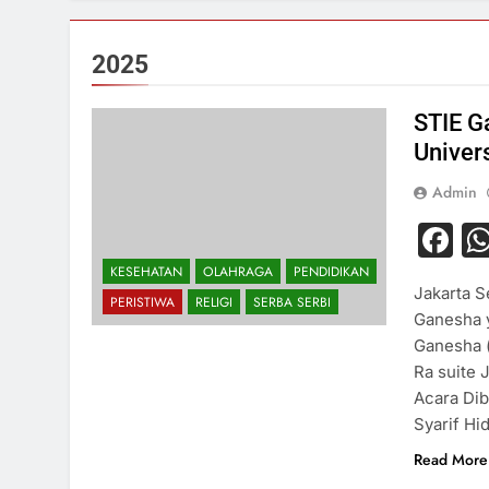
2025
STIE G
Univer
Admin
F
KESEHATAN
OLAHRAGA
PENDIDIKAN
Jakarta S
PERISTIWA
RELIGI
SERBA SERBI
Ganesha 
Ganesha (
Ra suite 
Acara Dib
Syarif Hi
Read More