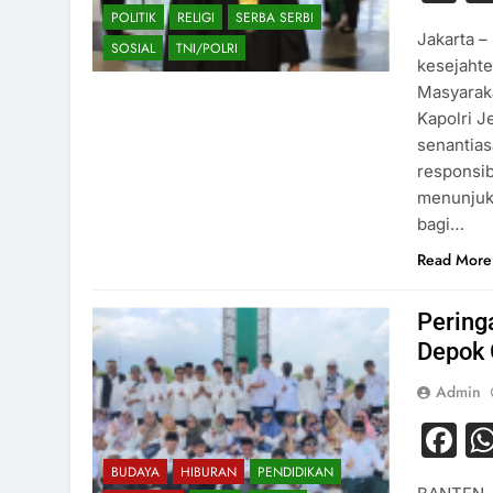
POLITIK
RELIGI
SERBA SERBI
Jakarta –
SOSIAL
TNI/POLRI
kesejaht
Masyaraka
Kapolri Je
senantias
responsib
menunjuk
bagi…
Read More
Pering
Depok 
Admin
F
BUDAYA
HIBURAN
PENDIDIKAN