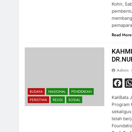
Kohir, Sa
pembentuk
membangu
pemapara
Read More
KAHMI
DR.NU
Admin
F
BUDAYA
NASIONAL
PENDIDIKAN
KaliBata 
PERISTIWA
RELIGI
SOSIAL
Program R
sekaligu
telah ber
Foundati