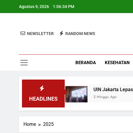
Skip
Agustus 9, 2026
1:06:35 PM
to
content
NEWSLETTER
RANDOM NEWS
BERANDA
KESEHATAN
rintah MBG
UIN Jakarta Lepas 4951 Mahasisw
2 Minggu Ago
HEADLINES
Home
2025