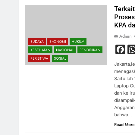
Terkai
Proses
KPA da
Admin
BUDAYA
EKONOMI
HUKUM
F
KESEHATAN
NASIONAL
PENDIDIKAN
PERISTIWA
SOSIAL
Jakarta,l
menegask
Saifullah
Laptop Gu
dan keliru
disampai
Anggaran
bahwa…
Read More