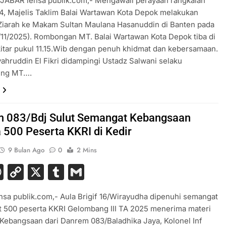
JABAR lensa publik.com,- Mengawali perayaan rangkaian
4, Majelis Taklim Balai Wartawan Kota Depok melakukan
Ziarah ke Makam Sultan Maulana Hasanuddin di Banten pada
/11/2025). Rombongan MT. Balai Wartawan Kota Depok tiba di
kitar pukul 11.15.Wib dengan penuh khidmat dan kebersamaan.
ahruddin El Fikri didampingi Ustadz Salwani selaku
ing MT….
 083/Bdj Sulut Semangat Kebangsaan
 500 Peserta KKRI di Kedir
9 Bulan Ago
0
2 Mins
acebook
WhatsApp
Copy
X
Tumblr
Gmail
Link
ensa publik.com,- Aula Brigif 16/Wirayudha dipenuhi semangat
 500 peserta KKRI Gelombang III TA 2025 menerima materi
ebangsaan dari Danrem 083/Baladhika Jaya, Kolonel Inf