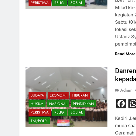
BANTEN, 
PERISTIWA
RELIGI
SOSIAL
Milad ke-
kegiatan 
Sabtu (01
lokasi se
Ustadz Sy
pembimb
Read More
Danrem
kepada
Admin
BUDAYA
EKONOMI
HIBURAN
F
HUKUM
NASIONAL
PENDIDIKAN
PERISTIWA
RELIGI
SOSIAL
Kediri ,L
TNI/POLRI
muda saat
Ceramah K