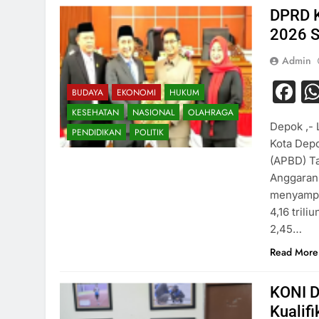
DPRD K
2026 S
Admin
F
BUDAYA
EKONOMI
HUKUM
KESEHATAN
NASIONAL
OLAHRAGA
Depok ,- 
PENDIDIKAN
POLITIK
Kota Dep
(APBD) Ta
Anggaran 
menyampa
4,16 tril
2,45…
Read More
KONI D
Kualif