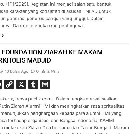
btu (1/11/2025). Kegiatan ini menjadi salah satu bentuk
an karakter yang konsisten dilakukan TNI AD untuk
n generasi penerus bangsa yang unggul. Dalam
nnya, Danrem menekankan pentingnya…
 FOUNDATION ZIARAH KE MAKAM
RKHOLIS MADJID
10 Bulan Ago
0
2 Mins
acebook
WhatsApp
Copy
X
Tumblr
Gmail
Link
Jakarta,Lensa publik.com,- Dalam rangka merealisasikan
utin Ziarah Alumni HMI dan meningkatkan rasa spritualitas
s menunjukkan penghargaan kepada para alumni HMI yang
jasa terhadap organisasi dan Bangsa Indonesia, KAHMI
on melakukan Ziarah Doa bersama dan Tabur Bunga di Makam