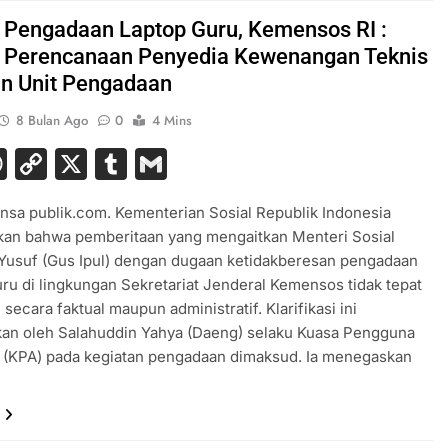
t Pengadaan Laptop Guru, Kemensos RI :
 Perencanaan Penyedia Kewenangan Teknis
n Unit Pengadaan
8 Bulan Ago
0
4 Mins
acebook
WhatsApp
Copy
X
Tumblr
Gmail
Link
ensa publik.com. Kementerian Sosial Republik Indonesia
an bahwa pemberitaan yang mengaitkan Menteri Sosial
 Yusuf (Gus Ipul) dengan dugaan ketidakberesan pengadaan
ru di lingkungan Sekretariat Jenderal Kemensos tidak tepat
 secara faktual maupun administratif. Klarifikasi ini
kan oleh Salahuddin Yahya (Daeng) selaku Kuasa Pengguna
 (KPA) pada kegiatan pengadaan dimaksud. Ia menegaskan