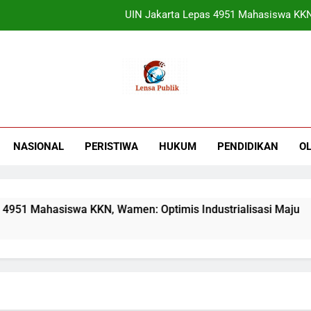
Terbukti! Selama Kepemimpinan Ketua Bar
ORADO Kabupaten Bogor Diben
Sudjatmiko Ajak Masyaraka
UIN Jakarta Lepas 4951 Mahasiswa KKN,
Terbukti! Selama Kepemimpinan Ketua Bar
NASIONAL
PERISTIWA
HUKUM
PENDIDIKAN
O
ORADO Kabupaten Bogor Diben
a KKN, Wamen: Optimis Industrialisasi Maju