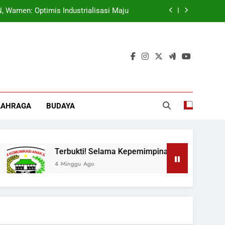
ok, Forkabi Kota Depok Semakin Solid
tuk Tangkal Stigma “Judol Tertinggi”
t Sukseskan Program Pemerintah MBG
 Wamen: Optimis Industrialisasi Maju
ok, Forkabi Kota Depok Semakin Solid
LAHRAGA
BUDAYA
tuk Tangkal Stigma “Judol Tertinggi”
Terbukti! Selama Kepemimpinan Ketua Barok, Forkabi Kota D
4 Minggu Ago