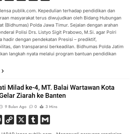
Link
 lensa publik.com. Kepedulian terhadap pendidikan dan
eraan masyarakat terus diwujudkan oleh Bidang Hubungan
t (Bidhumas) Polda Jawa Timur. Sejalan dengan arahan
nderal Polisi Drs. Listyo Sigit Prabowo, M.Si. agar Polri
a hadir dengan pendekatan Presisi – prediktif,
ilitas, dan transparansi berkeadilan. Bidhumas Polda Jatim
kan langkah nyata melalui program bantuan pendidikan
ati Milad ke-4, MT. Balai Wartawan Kota
Gelar Ziarah ke Banten
9 Bulan Ago
0
3 Mins
acebook
WhatsApp
Copy
X
Tumblr
Gmail
Link