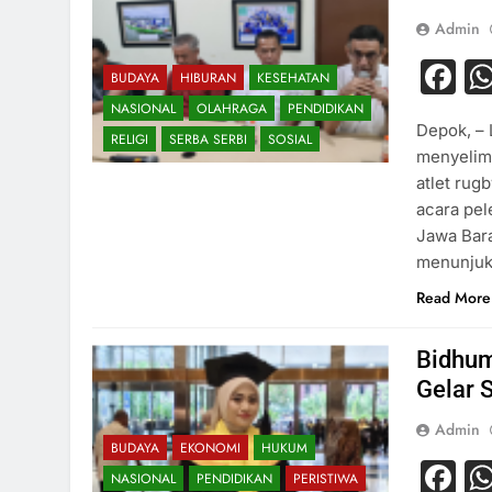
Admin
F
BUDAYA
HIBURAN
KESEHATAN
NASIONAL
OLAHRAGA
PENDIDIKAN
Depok, –
RELIGI
SERBA SERBI
SOSIAL
menyelimu
atlet rug
acara pel
Jawa Bara
menunjukk
Read More
Bidhum
Gelar 
Admin
BUDAYA
EKONOMI
HUKUM
F
NASIONAL
PENDIDIKAN
PERISTIWA