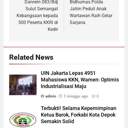
pos
Danrem 083/Bdj
Bidhumas Polda
Sulut Semangat
Jatim Peduli Anak
Kebangsaan kepada
Wartawan Raih Gelar
500 Peserta KKRI di
Sarjana
Kedir
Related News
UIN Jakarta Lepas 4951
Mahasiswa KKN, Wamen: Optimis
Industrialisasi Maju
admin
1 minggu ago
0
Terbukti! Selama Kepemimpinan
Ketua Barok, Forkabi Kota Depok
Semakin Solid