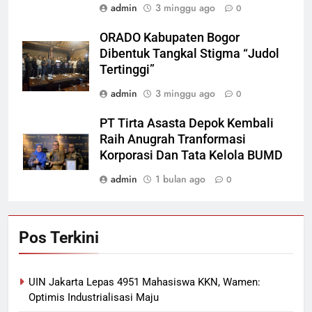
admin
3 minggu ago
0
ORADO Kabupaten Bogor
Dibentuk Tangkal Stigma “Judol
Tertinggi”
admin
3 minggu ago
0
PT Tirta Asasta Depok Kembali
Raih Anugrah Tranformasi
Korporasi Dan Tata Kelola BUMD
admin
1 bulan ago
0
Pos Terkini
UIN Jakarta Lepas 4951 Mahasiswa KKN, Wamen:
Optimis Industrialisasi Maju