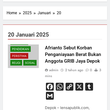
Home
2025
Januari
20
20 Januari 2025
HUKUM
NASIONAL
Afrianto Sebut Korban
PENDIDIKAN
Penganiayaan Berat Bukan
PERISTIWA
Anggota GRIB Jaya Depok
RELIGI
SOSIAL
admin
2 tahun ago
0
3
mins
Facebook
WhatsApp
Copy
X
Tum
Link
Gmail
Depok – lensapublik.com,