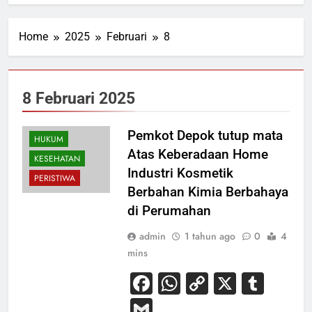
Home
2025
Februari
8
8 Februari 2025
Pemkot Depok tutup mata
HUKUM
Atas Keberadaan Home
KESEHATAN
Industri Kosmetik
PERISTIWA
Berbahan Kimia Berbahaya
di Perumahan
admin
1 tahun ago
0
4
mins
Facebook
WhatsApp
Copy
X
Tum
Link
Gmail