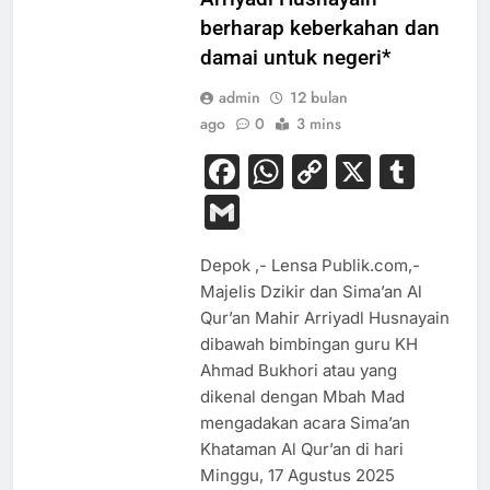
berharap keberkahan dan
damai untuk negeri*
admin
12 bulan
ago
0
3 mins
Facebook
WhatsApp
Copy
X
Tum
Link
Gmail
Depok ,- Lensa Publik.com,-
Majelis Dzikir dan Sima’an Al
Qur’an Mahir Arriyadl Husnayain
dibawah bimbingan guru KH
Ahmad Bukhori atau yang
dikenal dengan Mbah Mad
mengadakan acara Sima’an
Khataman Al Qur’an di hari
Minggu, 17 Agustus 2025