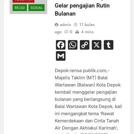
Gelar pengajian Rutin
RELIGI
SOSIAL
Bulanan
admin
11 bulan
ago
0
4 mins
Facebook
WhatsApp
Copy
X
Tum
Link
Gmail
Depok-lensa publik.com,-
Majelis Taklim (MT) Balai
Wartawan (Balwan) Kota Depok
kembali menggelar pengajian
bulanan yang berlangsung di
Balai Wartawan Kota Depok, kali
ini mengangkat tema ‘Rawat
Kemerdekaan dan Cinta Tanah
Air Dengan Akhlakul Karimah’,