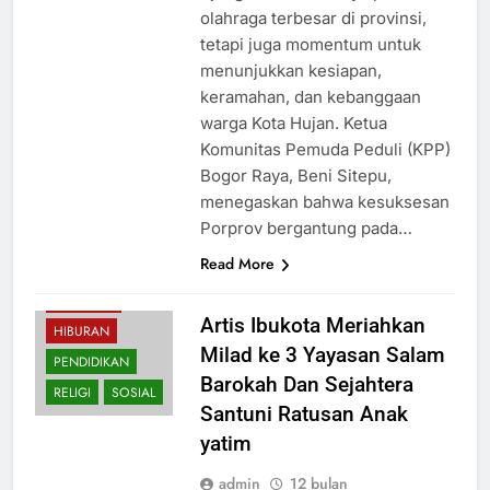
olahraga terbesar di provinsi,
tetapi juga momentum untuk
menunjukkan kesiapan,
keramahan, dan kebanggaan
warga Kota Hujan. Ketua
Komunitas Pemuda Peduli (KPP)
Bogor Raya, Beni Sitepu,
menegaskan bahwa kesuksesan
Porprov bergantung pada…
Read More
BUDAYA
EKONOMI
Artis Ibukota Meriahkan
HIBURAN
Milad ke 3 Yayasan Salam
PENDIDIKAN
Barokah Dan Sejahtera
RELIGI
SOSIAL
Santuni Ratusan Anak
yatim
admin
12 bulan