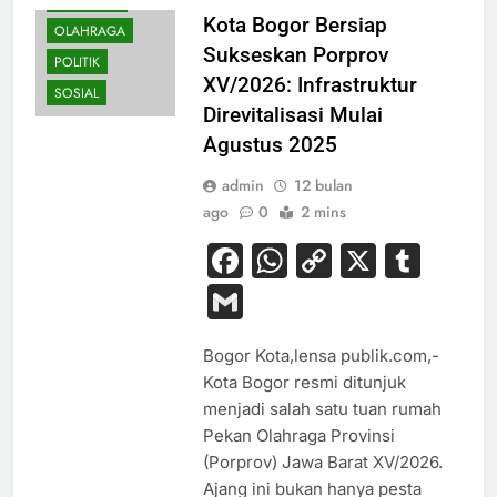
NASIONAL
Kota Bogor Bersiap
OLAHRAGA
Sukseskan Porprov
POLITIK
XV/2026: Infrastruktur
SOSIAL
Direvitalisasi Mulai
Agustus 2025
admin
12 bulan
ago
0
2 mins
Facebook
WhatsApp
Copy
X
Tum
Link
Gmail
Bogor Kota,lensa publik.com,-
Kota Bogor resmi ditunjuk
menjadi salah satu tuan rumah
Pekan Olahraga Provinsi
(Porprov) Jawa Barat XV/2026.
Ajang ini bukan hanya pesta