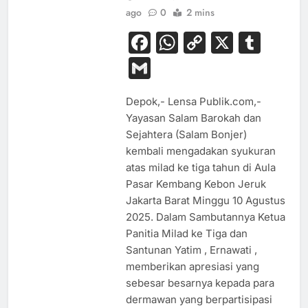
ago
0
2 mins
Facebook
WhatsApp
Copy
X
Tum
Link
Gmail
Depok,- Lensa Publik.com,-
Yayasan Salam Barokah dan
Sejahtera (Salam Bonjer)
kembali mengadakan syukuran
atas milad ke tiga tahun di Aula
Pasar Kembang Kebon Jeruk
Jakarta Barat Minggu 10 Agustus
2025. Dalam Sambutannya Ketua
Panitia Milad ke Tiga dan
Santunan Yatim , Ernawati ,
memberikan apresiasi yang
sebesar besarnya kepada para
dermawan yang berpartisipasi