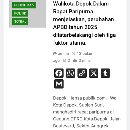
Walikota Depok Dalam
PENDIDIKAN
Rapat Paripurna
POLITIK
menjelaskan, perubahan
SOSIAL
APBD tahun 2025
dilatarbelakangi oleh tiga
faktor utama.
admin
12 bulan
ago
0
3 mins
Facebook
WhatsApp
Copy
X
Tum
Link
Gmail
Depok, -lensa publik.com,- Wali
Kota Depok, Supian Suri,
menghadiri rapat paripurna di
Gedung DPRD Kota Depok, Jalan
Boulevard, Sektor Anggrek,