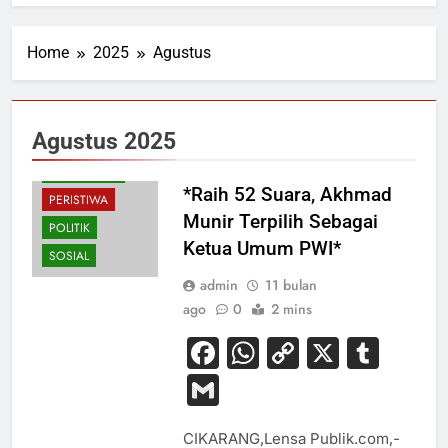
Home
2025
Agustus
HUKUM
Agustus 2025
NASIONAL
PENDIDIKAN
*Raih 52 Suara, Akhmad
PERISTIWA
Munir Terpilih Sebagai
POLITIK
Ketua Umum PWI*
SOSIAL
admin
11 bulan
ago
0
2 mins
Facebook
WhatsApp
Copy
X
Tum
Link
Gmail
CIKARANG,Lensa Publik.com,-