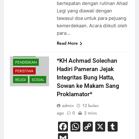
bertepatan dengan rutinan Ahad
Legi yang diawali dengan
tawasul doa untuk para pejuang
kemerdekaan. Acara diikuti oleh
para…
Read More
BUDAYA
NASIONAL
*KH Achmad Solechan
PENDIDIKAN
Hadiri Pameran Jejak
PERISTIWA
Integritas Bung Hatta,
RELIGI
SOSIAL
Sowan ke Makam Sang
Proklamator*
admin
12 bulan
ago
0
2 mins
Facebook
WhatsApp
Copy
X
Tum
Link
Gmail