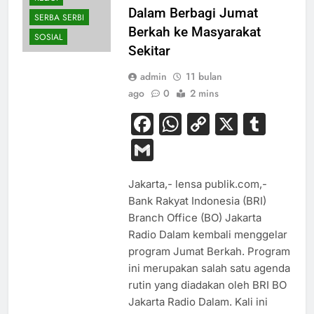
Dalam Berbagi Jumat
SERBA SERBI
Berkah ke Masyarakat
SOSIAL
Sekitar
admin
11 bulan
ago
0
2 mins
Facebook
WhatsApp
Copy
X
Tum
Link
Gmail
Jakarta,- lensa publik.com,-
Bank Rakyat Indonesia (BRI)
Branch Office (BO) Jakarta
Radio Dalam kembali menggelar
program Jumat Berkah. Program
ini merupakan salah satu agenda
rutin yang diadakan oleh BRI BO
Jakarta Radio Dalam. Kali ini