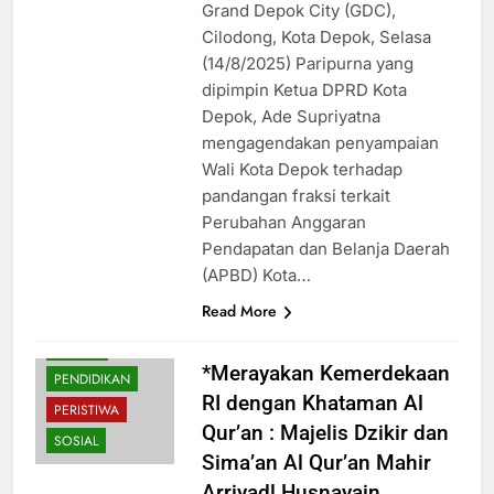
Grand Depok City (GDC),
Cilodong, Kota Depok, Selasa
(14/8/2025) Paripurna yang
dipimpin Ketua DPRD Kota
Depok, Ade Supriyatna
mengagendakan penyampaian
Wali Kota Depok terhadap
pandangan fraksi terkait
Perubahan Anggaran
Pendapatan dan Belanja Daerah
(APBD) Kota…
Read More
BUDAYA
HUKUM
*Merayakan Kemerdekaan
PENDIDIKAN
RI dengan Khataman Al
PERISTIWA
Qur’an : Majelis Dzikir dan
SOSIAL
Sima’an Al Qur’an Mahir
Arriyadl Husnayain