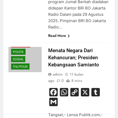
program Jumat Berkah diadakan
didepan Kantor BRI BO Jakarta
Radio Dalam pada 29 Agustus
BUDAYA
2025. Pimpinan BRI BO Jakarta
EKONOMI
Radio…
HUKUM
Read More
NASIONAL
PERISTIWA
Menata Negara Dari
POLITIK
Kehancuran; Presiden
SOSIAL
Kebangsaan Samianto
TNI/POLRI
admin
11 bulan
ago
0
8 mins
Facebook
WhatsApp
Copy
X
Tum
Link
Gmail
Tangsel,- Lensa Publik.com,-