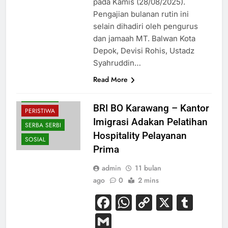
pada Kamis (28/08/2025).
Pengajian bulanan rutin ini
selain dihadiri oleh pengurus
dan jamaah MT. Balwan Kota
Depok, Devisi Rohis, Ustadz
Syahruddin…
EKONOMI
Read More
HUKUM
NASIONAL
BRI BO Karawang – Kantor
PERISTIWA
Imigrasi Adakan Pelatihan
SERBA SERBI
Hospitality Pelayanan
SOSIAL
Prima
admin
11 bulan
ago
0
2 mins
Facebook
WhatsApp
Copy
X
Tum
Link
Gmail