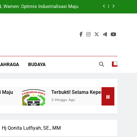
 Wamen: Optimis Industrialisasi Maju
ok, Forkabi Kota Depok Semakin Solid
tuk Tangkal Stigma “Judol Tertinggi”
t Sukseskan Program Pemerintah MBG
 Wamen: Optimis Industrialisasi Maju
LAHRAGA
BUDAYA
ok, Forkabi Kota Depok Semakin Solid
tuk Tangkal Stigma “Judol Tertinggi”
Terbukti! Selama Kepemimpinan Ketua Barok,
3 Minggu Ago
Hj Qonita Lutfiyah, SE., MM