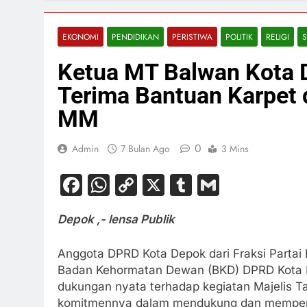
EKONOMI
PENDIDIKAN
PERISTIWA
POLITIK
RELIGI
S
Ketua MT Balwan Kota 
Terima Bantuan Karpet d
MM
0
Admin
7 Bulan Ago
3 Mins
Facebook
WhatsApp
Copy
X
Tumblr
Gmail
Link
Depok ,- lensa Publik
Anggota DPRD Kota Depok dari Fraksi Partai
Badan Kehormatan Dewan (BKD) DPRD Kota De
dukungan nyata terhadap kegiatan Majelis T
komitmennya dalam mendukung dan memperk