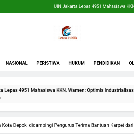
UIN Jakarta Lepas 4951 Mahasiswa KKN,
Terbukti! Selama Kepemimpinan Ketua Bar
ORADO Kabupaten Bogor Diben
Sudjatmiko Ajak Masyaraka
UIN Jakarta Lepas 4951 Mahasiswa KKN,
NASIONAL
PERISTIWA
HUKUM
PENDIDIKAN
O
Terbukti! Selama Kepemimpinan Ketua Bar
ORADO Kabupaten Bogor Diben
s 4951 Mahasiswa KKN, Wamen: Optimis Industrialisasi Maju
Kota Depok didampingi Pengurus Terima Bantuan Karpet dari 