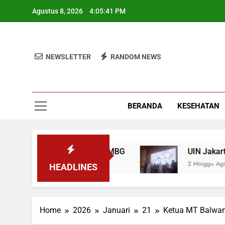
Skip
Agustus 8, 2026
4:05:42 PM
to
content
NEWSLETTER
RANDOM NEWS
BERANDA
KESEHATAN
an Program Pemerintah MBG
UIN Jakarta Lepa
2 Minggu Ago
HEADLINES
Home
2026
Januari
21
Ketua MT Balwan 