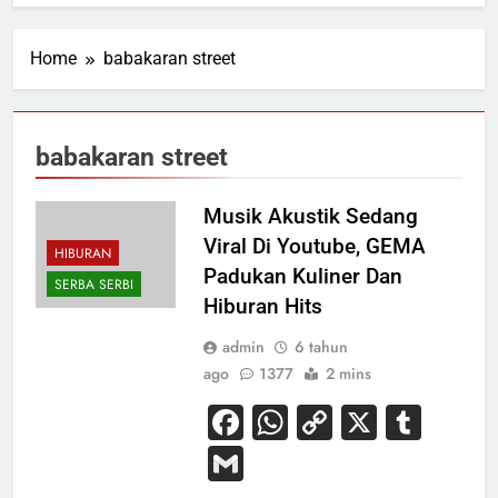
Home
babakaran street
babakaran street
Musik Akustik Sedang
Viral Di Youtube, GEMA
HIBURAN
Padukan Kuliner Dan
SERBA SERBI
Hiburan Hits
admin
6 tahun
ago
1377
2 mins
Facebook
WhatsApp
Copy
X
Tum
Link
Gmail