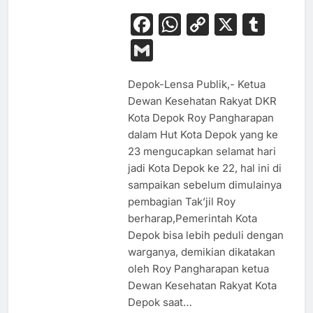
Facebook
WhatsApp
Copy
X
Tum
Link
Gmail
Depok-Lensa Publik,- Ketua
Dewan Kesehatan Rakyat DKR
Kota Depok Roy Pangharapan
dalam Hut Kota Depok yang ke
23 mengucapkan selamat hari
jadi Kota Depok ke 22, hal ini di
sampaikan sebelum dimulainya
pembagian Tak’jil Roy
berharap,Pemerintah Kota
Depok bisa lebih peduli dengan
warganya, demikian dikatakan
oleh Roy Pangharapan ketua
Dewan Kesehatan Rakyat Kota
Depok saat…