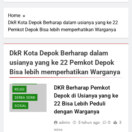
Home
DkR Kota Depok Berharap dalam usianya yang ke 22
Pemkot Depok Bisa lebih memperhatikan Warganya
DkR Kota Depok Berharap dalam
usianya yang ke 22 Pemkot Depok
EKONOMI
Bisa lebih memperhatikan Warganya
KESEHATAN
PENDIDIKAN
DKR Berharap Pemkot
RELIGI
Depok di Usianya yang ke
SERBA SERBI
22 Bisa Lebih Peduli
SOSIAL
dengan Warganya
admin
5 tahun ago
0
3
mins