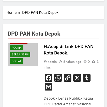
Home
DPD PAN Kota Depok
DPD PAN Kota Depok
PERISTIWA
H.Acep di Lirik DPD PAN
POLITIK
Kota Depok.
SERBA SERBI
SOSIAL
admin
6 tahun ago
0
3
mins
Facebook
WhatsApp
Copy
X
Tum
Link
Gmail
Depok,- Lensa Publik,- Ketua
DPD Partai Amanat Nasional