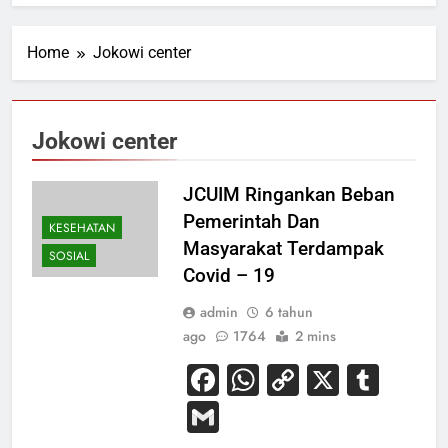
Home
Jokowi center
Jokowi center
JCUIM Ringankan Beban
Pemerintah Dan
KESEHATAN
Masyarakat Terdampak
SOSIAL
Covid – 19
admin
6 tahun
ago
1764
2 mins
Facebook
WhatsApp
Copy
X
Tum
Link
Gmail