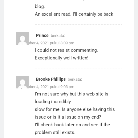
blog.
An excellent read. I’ll certainly be back.
Prince
berkata:
September 4, 2021 pukul 8:09 pm
I could not resist commenting.
Exceptionally well written!
Brooke Phillips
berkata:
September 4, 2021 pukul 9:03 pm
I’m not sure why but this web site is
loading incredibly
slow for me. Is anyone else having this
issue or is it a issue on my end?
I’ll check back later on and see if the
problem still exists.