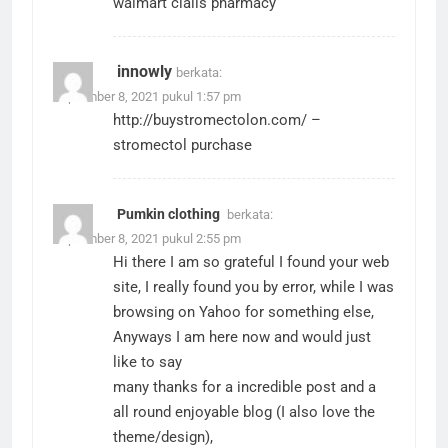
walmart cialis pharmacy
innowly
berkata:
September 8, 2021 pukul 1:57 pm
http://buystromectolon.com/
–
stromectol purchase
Pumkin clothing
berkata:
September 8, 2021 pukul 2:55 pm
Hi there I am so grateful I found your web
site, I really found you by error, while I was
browsing on Yahoo for something else,
Anyways I am here now and would just
like to say
many thanks for a incredible post and a
all round enjoyable blog (I also love the
theme/design),