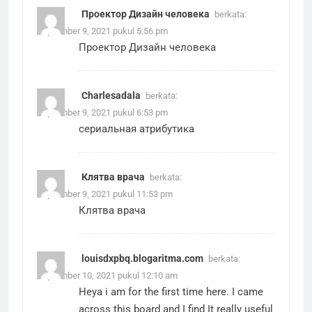
Проектор Дизайн человека
berkata:
September 9, 2021 pukul 5:56 pm
Проектор Дизайн человека
Charlesadala
berkata:
September 9, 2021 pukul 6:53 pm
сериальная атрибутика
Клятва врача
berkata:
September 9, 2021 pukul 11:53 pm
Клятва врача
louisdxpbq.blogaritma.com
berkata:
September 10, 2021 pukul 12:10 am
Heya i am for the first time here. I came
across this board and I find It really useful