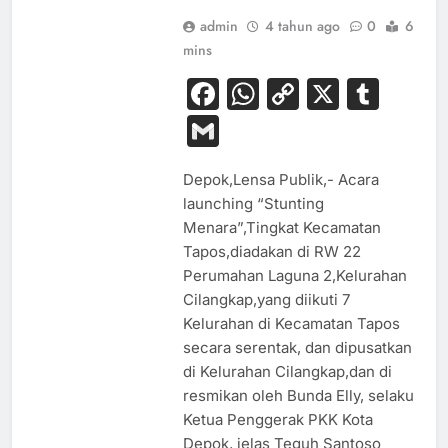
admin
4 tahun ago
0
6
mins
Facebook
WhatsApp
Copy
X
Tum
Link
Gmail
Depok,Lensa Publik,- Acara
launching “Stunting
Menara”,Tingkat Kecamatan
Tapos,diadakan di RW 22
Perumahan Laguna 2,Kelurahan
Cilangkap,yang diikuti 7
Kelurahan di Kecamatan Tapos
secara serentak, dan dipusatkan
di Kelurahan Cilangkap,dan di
resmikan oleh Bunda Elly, selaku
Ketua Penggerak PKK Kota
Depok, jelas Teguh Santoso