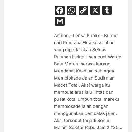
Facebook
WhatsApp
Copy
X
Tum
Link
Gmail
Ambon,- Lensa Publik,- Buntut
dari Rencana Eksekusi Lahan
yang diperkirakan Seluas
Puluhan Hektar membuat Warga
Batu Merah merasa Kurang
Mendapat Keadilan sehingga
Memblokade Jalan Sudirman
Macet Total. Aksi warga itu
membuat arus lalu lintas dan
pusat kota lumpuh total mereka
memblokade jalan dengan
menggunakan pembatas jalan.
Aksi tersebut terjadi Senin
Malam Sekitar Rabu Jam 22:30…