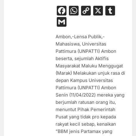
Facebook
WhatsApp
Copy
X
Tum
Link
Gmail
Ambon,-Lensa Publik,-
Mahasiswa, Universitas
Pattimura (UNPATTI) Ambon
beserta, sejumlah Aktifis
Masyarakat Maluku Menggugat
(Marak) Melakukan unjuk rasa di
depan Kampus Universitas
Pattimura (UNPATTI) Ambon
Senin (11/04/2022) mereka yang
berjumlah ratusan orang itu,
menuntut Pihak Pemerintah
Pusat yang tidak pro kepada
rakyat kecil sebap, kenaikan
”BBM jenis Partamax yang