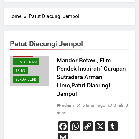
Home
Patut Diacungi Jempol
Patut Diacungi Jempol
BUDAYA
HIBURAN
Mandor Betawi, Film
PENDIDIKAN
Pendek Inspiratif Garapan
RELIGI
Sutradara Arman
SERBA SERBI
Limo,Patut Diacungi
Jempol
admin
5 tahun ago
0
3
mins
Facebook
WhatsApp
Copy
X
Tum
Link
Gmail