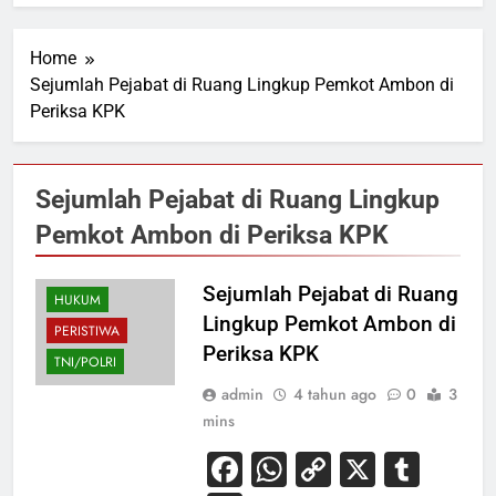
Home
Sejumlah Pejabat di Ruang Lingkup Pemkot Ambon di
Periksa KPK
Sejumlah Pejabat di Ruang Lingkup
Pemkot Ambon di Periksa KPK
Sejumlah Pejabat di Ruang
HUKUM
Lingkup Pemkot Ambon di
PERISTIWA
Periksa KPK
TNI/POLRI
admin
4 tahun ago
0
3
mins
Facebook
WhatsApp
Copy
X
Tum