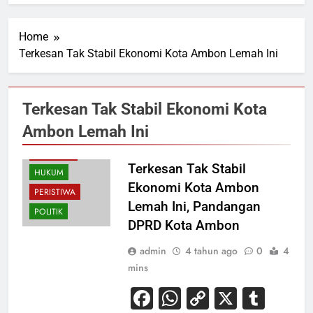
Home
Terkesan Tak Stabil Ekonomi Kota Ambon Lemah Ini
Terkesan Tak Stabil Ekonomi Kota
Ambon Lemah Ini
EKONOMI
Terkesan Tak Stabil
HUKUM
Ekonomi Kota Ambon
PERISTIWA
Lemah Ini, Pandangan
POLITIK
DPRD Kota Ambon
admin
4 tahun ago
0
4
mins
Facebook
WhatsApp
Copy
X
Tum