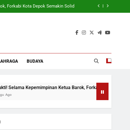
ok, Forkabi Kota Depok Semakin Solid
tuk Tangkal Stigma “Judol Tertinggi”
t Sukseskan Program Pemerintah MBG
 Wamen: Optimis Industrialisasi Maju
ok, Forkabi Kota Depok Semakin Solid
LAHRAGA
BUDAYA
tuk Tangkal Stigma “Judol Tertinggi”
 Kepemimpinan Ketua Barok, Forkabi Kota Depok Semakin Soli
g