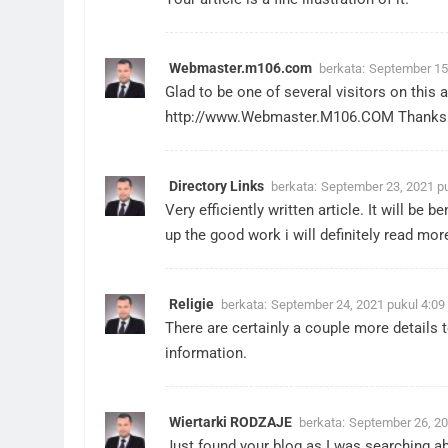
Webmaster.m106.com
berkata:
September 15
Glad to be one of several visitors on thi
http://www.Webmaster.M106.COM
Thanks
Directory Links
berkata:
September 23, 2021 p
Very efficiently written article. It will be b
up the good work i will definitely read mor
Religie
berkata:
September 24, 2021 pukul 4:09
There are certainly a couple more details t
information.
Wiertarki RODZAJE
berkata:
September 26, 20
Just found your blog as I was searching a