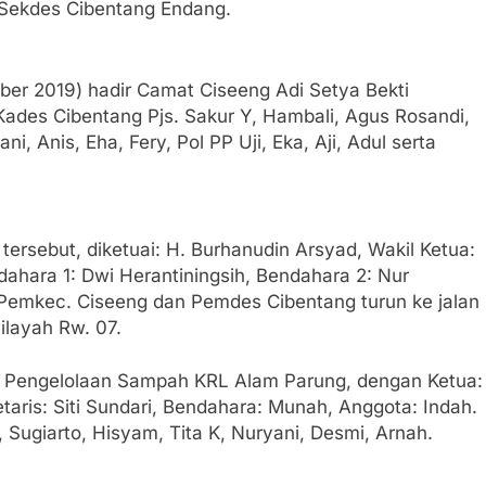
 Sekdes Cibentang Endang.
er 2019) hadir Camat Ciseeng Adi Setya Bekti
Kades Cibentang Pjs. Sakur Y, Hambali, Agus Rosandi,
i, Anis, Eha, Fery, Pol PP Uji, Eka, Aji, Adul serta
rsebut, diketuai: H. Burhanudin Arsyad, Wakil Ketua:
ndahara 1: Dwi Herantiningsih, Bendahara 2: Nur
Pemkec. Ciseeng dan Pemdes Cibentang turun ke jalan
layah Rw. 07.
tur Pengelolaan Sampah KRL Alam Parung, dengan Ketua:
etaris: Siti Sundari, Bendahara: Munah, Anggota: Indah.
n, Sugiarto, Hisyam, Tita K, Nuryani, Desmi, Arnah.