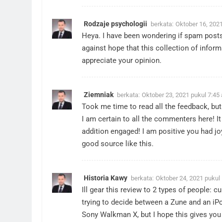
Rodzaje psychologii
berkata:
Oktober 16, 202
Heya. I have been wondering if spam posts
against hope that this collection of infor
appreciate your opinion.
Ziemniak
berkata:
Oktober 23, 2021 pukul 7:45
Took me time to read all the feedback, but 
I am certain to all the commenters here! It
addition engaged! I am positive you had joy
good source like this.
Historia Kawy
berkata:
Oktober 24, 2021 pukul
Ill gear this review to 2 types of people:
trying to decide between a Zune and an iPo
Sony Walkman X, but I hope this gives you