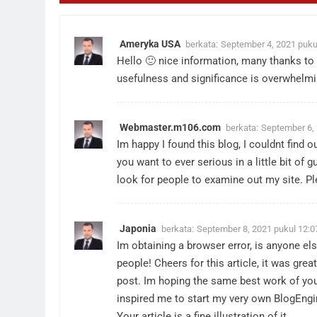
Ameryka USA
berkata:
September 4, 2021 puku
Hello 🙂 nice information, many thanks to 
usefulness and significance is overwhelmi
Webmaster.m106.com
berkata:
September 6, 
Im happy I found this blog, I couldnt find ou
you want to ever serious in a little bit of 
look for people to examine out my site. 
Japonia
berkata:
September 8, 2021 pukul 12:
Im obtaining a browser error, is anyone e
people! Cheers for this article, it was gre
post. Im hoping the same best work of your s
inspired me to start my very own BlogEngin
Your article is a fine illustration of it.