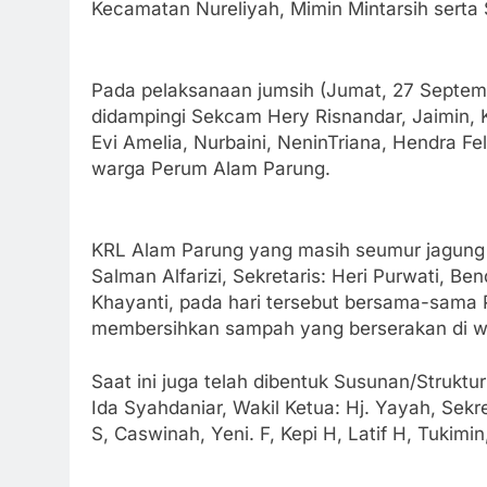
Kecamatan Nureliyah, Mimin Mintarsih serta
Pada pelaksanaan jumsih (Jumat, 27 Septemb
didampingi Sekcam Hery Risnandar, Jaimin, 
Evi Amelia, Nurbaini, NeninTriana, Hendra Felan
warga Perum Alam Parung.
KRL Alam Parung yang masih seumur jagung te
Salman Alfarizi, Sekretaris: Heri Purwati, Be
Khayanti, pada hari tersebut bersama-sama 
membersihkan sampah yang berserakan di wi
Saat ini juga telah dibentuk Susunan/Struk
Ida Syahdaniar, Wakil Ketua: Hj. Yayah, Sekr
S, Caswinah, Yeni. F, Kepi H, Latif H, Tukimi