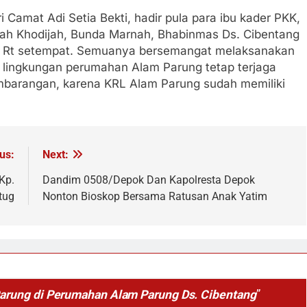
 Camat Adi Setia Bekti, hadir pula para ibu kader PKK,
jah Khodijah, Bunda Marnah, Bhabinmas Ds. Cibentang
ua Rt setempat. Semuanya bersemangat melaksanakan
 lingkungan perumahan Alam Parung tetap terjaga
barangan, karena KRL Alam Parung sudah memiliki
us:
Next:
Kp.
Dandim 0508/Depok Dan Kapolresta Depok
tug
Nonton Bioskop Bersama Ratusan Anak Yatim
rung di Perumahan Alam Parung Ds. Cibentang
”