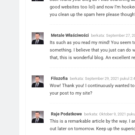
good websites too lol) and now I’m hooked.
you clean up the spam here please though
Metale Właściwości
berkata:
September 27, 2
Its such as you read my mind! You seem to 
something. I believe that you just can do w
that, this is wonderful blog. An excellent re
Filozofia
berkata:
September 29, 2021 pukul 2:
Wow! Thank you! I continuously wanted to w
your post to my site?
Raje Podatkowe
berkata:
Oktober 9, 2021 puku
This is a remarkable article by the way. I 
out later on tomorrow. Keep up the superi