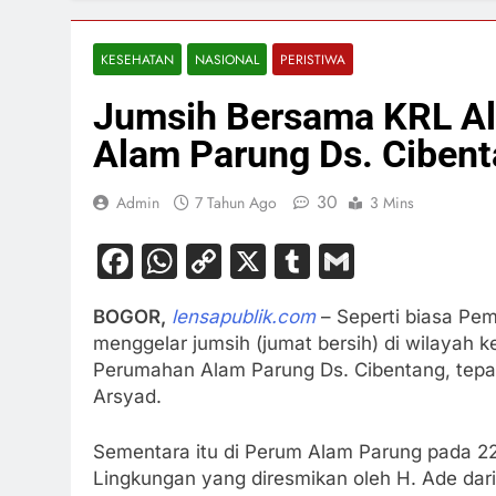
KESEHATAN
NASIONAL
PERISTIWA
Jumsih Bersama KRL A
Alam Parung Ds. Ciben
30
Admin
7 Tahun Ago
3 Mins
Facebook
WhatsApp
Copy
X
Tumblr
Gmail
Link
BOGOR,
lensapublik.com
– Seperti biasa Pe
menggelar jumsih (jumat bersih) di wilayah ke
Perumahan Alam Parung Ds. Cibentang, tepat
Arsyad.
Sementara itu di Perum Alam Parung pada 22
Lingkungan yang diresmikan oleh H. Ade dari