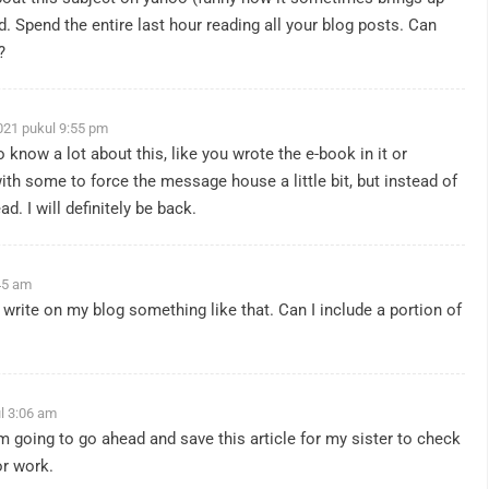
 Spend the entire last hour reading all your blog posts. Can
?
021 pukul 9:55 pm
know a lot about this, like you wrote the e-book in it or
ith some to force the message house a little bit, but instead of
ad. I will definitely be back.
45 am
rite on my blog something like that. Can I include a portion of
l 3:06 am
am going to go ahead and save this article for my sister to check
or work.