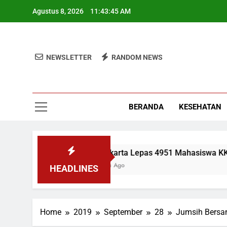
Skip
Agustus 8, 2026
11:43:46 AM
to
content
NEWSLETTER
RANDOM NEWS
BERANDA
KESEHATAN
UIN Jakarta Lepas 4951 Mahasiswa KKN, Wamen: Opt
2 Minggu Ago
HEADLINES
Home
2019
September
28
Jumsih Bersa