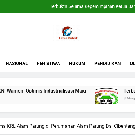
Terbukti! Selama Kepemimpinan Ketua Bar
ORADO Kabupaten Bogor Diben
Sudjatmiko Ajak Masyaraka
UIN Jakarta Lepas 4951 Mahasiswa KKN,
Terbukti! Selama Kepemimpinan Ketua Bar
NASIONAL
PERISTIWA
HUKUM
PENDIDIKAN
O
ORADO Kabupaten Bogor Diben
imis Industrialisasi Maju
Terbukti! Selama
3 Minggu Ago
ma KRL Alam Parung di Perumahan Alam Parung Ds. Cibentan