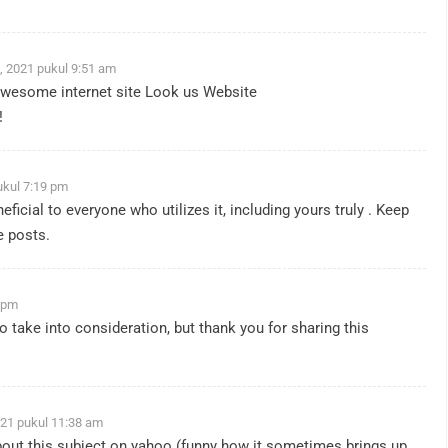
, 2021 pukul 9:51 am
s awesome internet site Look us Website
!
ukul 7:19 pm
eneficial to everyone who utilizes it, including yours truly . Keep
e posts.
 pm
o take into consideration, but thank you for sharing this
21 pukul 11:38 am
bout this subject on yahoo (funny how it sometimes brings up