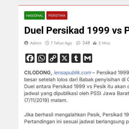
NASIONAL
PERISTIWA
Duel Persikad 1999 vs 
348
Admin
7 Tahun Ago
2 Mins
Facebook
WhatsApp
Copy
X
Tumblr
Gmail
Link
CILODONG,
lensapublik.com
– Persikad 1999
besar setelah lolos dari Babak penyisihan di 
Duel antara Persikad 1999 vs Pesik itu akan
jadwal yang dipublikasi oleh PSSI Jawa Barat
(7/11/2019) malam.
Jika berhasil mengalahkan Pesik, Persikad 
Pertandingan ini sesuai jadwal berlangsung