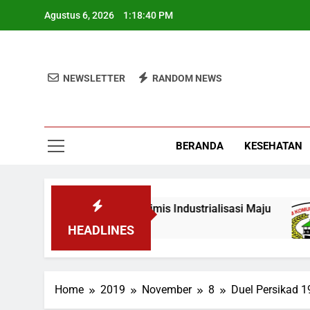
Skip
Agustus 6, 2026
1:18:41 PM
to
content
NEWSLETTER
RANDOM NEWS
BERANDA
KESEHATAN
KN, Wamen: Optimis Industrialisasi Maju
Ter
3 M
HEADLINES
Home
2019
November
8
Duel Persikad 1