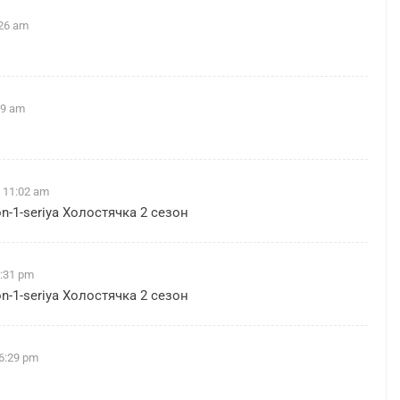
:26 am
59 am
 11:02 am
on-1-seriya
Холостячка 2 сезон
3:31 pm
on-1-seriya
Холостячка 2 сезон
 6:29 pm