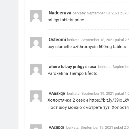
Nadeerava
berkata:
September 18, 2021 puku
priligy tablets price
Osteomi
berkata:
September 18, 2021 pukul 2:
buy clamelle azithromycin 500mg tablets
where to buy priligy in usa
berkata:
September
Paroxetina Tiempo Efecto
AAaaxqe
berkata:
September 19, 2021 pukul 1:
Холостячка 2 сезон
https://bit.ly/39ioLk
Пост шоу можно смотреть тут. Холостяч
AAcupgr
berkata:
September 19, 2021 pukul 2: