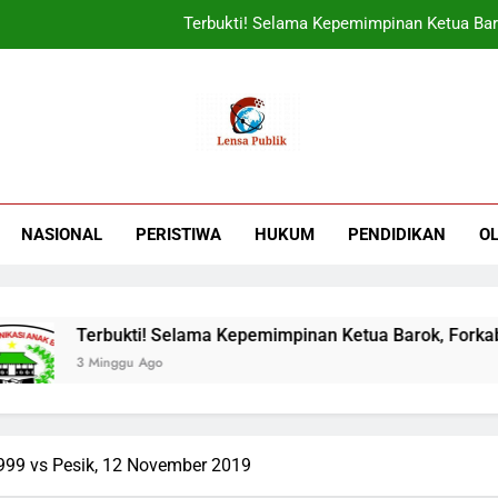
Terbukti! Selama Kepemimpinan Ketua Bar
ORADO Kabupaten Bogor Diben
PT Tirta Asasta Depok Kembali Raih Anugrah Tranfo
UIN Jakarta Lepas 4951 Mahasiswa KKN,
Terbukti! Selama Kepemimpinan Ketua Bar
NASIONAL
PERISTIWA
HUKUM
PENDIDIKAN
O
ORADO Kabupaten Bogor Diben
PT Tirta Asasta Depok Kembali Raih Anugrah Tranfo
bukti! Selama Kepemimpinan Ketua Barok, Forkabi Kota Depo
inggu Ago
999 vs Pesik, 12 November 2019