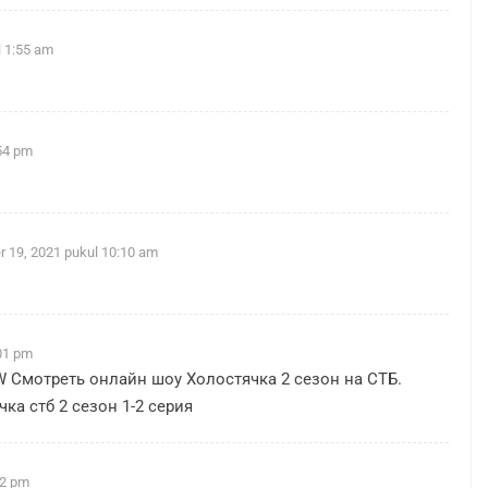
l 1:55 am
54 pm
 19, 2021 pukul 10:10 am
01 pm
W
Смотреть онлайн шоу Холостячка 2 сезон на СТБ.
ка стб 2 сезон 1-2 серия
02 pm