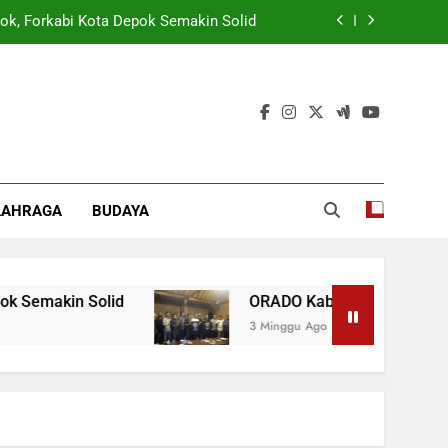
ok, Forkabi Kota Depok Semakin Solid
tuk Tangkal Stigma “Judol Tertinggi”
rmasi Korporasi Dan Tata Kelola BUMD
 Wamen: Optimis Industrialisasi Maju
ok, Forkabi Kota Depok Semakin Solid
LAHRAGA
BUDAYA
tuk Tangkal Stigma “Judol Tertinggi”
rmasi Korporasi Dan Tata Kelola BUMD
olid
ORADO Kabupaten Bogor Dibentuk Tangkal
3 Minggu Ago