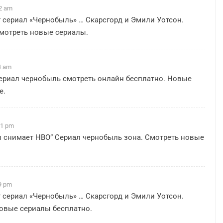
22 am
т сериал «Чернобыль» … Скарсгорд и Эмили Уотсон.
Смотреть новые сериалы.
4 am
ериал чернобыль смотреть онлайн бесплатно
. Новые
е.
31 pm
ал снимает HBO”
Сериал чернобыль зона
. Смотреть новые
9 pm
т сериал «Чернобыль» … Скарсгорд и Эмили Уотсон.
новые сериалы бесплатно.