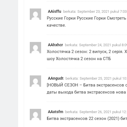
AAisffu
berkata:
September 23, 2021 pukul 7:0
Русские Горки
Русские Горки
Смотреть 
качестве.
AAhxhcr
berkata:
September 24, 2021 pukul 8:
Холостячка 2 сезон: 2 випуск, 2 серія.
Х
шоу Холостячка 2 сезон на СТБ
AAngudt
berkata:
September 25, 2021 pukul 10
[НОВЫЙ СЕЗОН – Битва экстрасенсов с
даты выхода
битва экстрасенсов нова
AAxtsfm
berkata:
September 26, 2021 pukul 12
Битва экстрасенсов 22 сезон (2021)
би