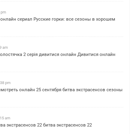
3 pm
онлайн сериал Русские горки: все сезоны в хорошем
09 am
олостячка 2 серія дивитися онлайн
Дивитися онлайн
:38 pm
мотреть онлайн 25 сентября
битва экстрасенсов сезоны
:15 am
тва экстрасенсов 22
битва экстрасенсов 22