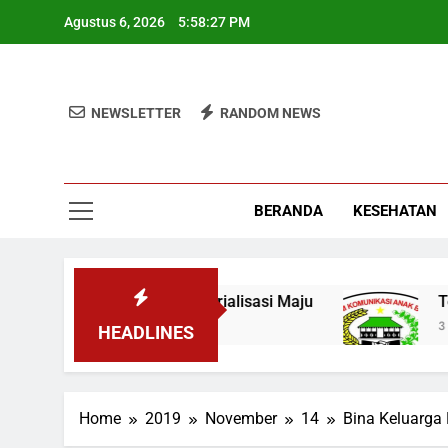
Skip
Agustus 6, 2026
5:58:28 PM
to
content
NEWSLETTER
RANDOM NEWS
BERANDA
KESEHATAN
 Optimis Industrialisasi Maju
Terbukti! Sel
3 Minggu Ago
HEADLINES
Home
2019
November
14
Bina Keluarga 