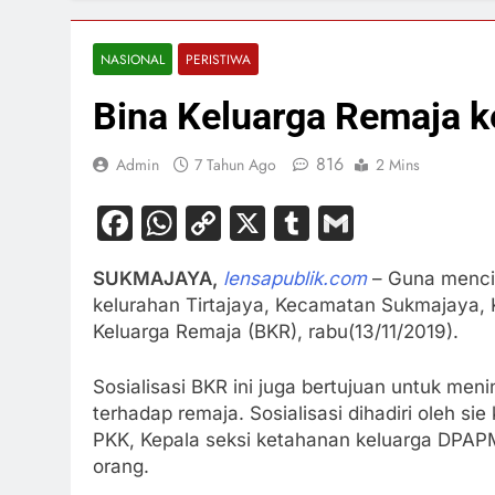
NASIONAL
PERISTIWA
Bina Keluarga Remaja ke
816
Admin
7 Tahun Ago
2 Mins
Facebook
WhatsApp
Copy
X
Tumblr
Gmail
Link
SUKMAJAYA,
lensapublik.com
– Guna mencip
kelurahan Tirtajaya, Kecamatan Sukmajaya, K
Keluarga Remaja (BKR), rabu(13/11/2019).
Sosialisasi BKR ini juga bertujuan untuk me
terhadap remaja. Sosialisasi dihadiri oleh si
PKK, Kepala seksi ketahanan keluarga DPAPM
orang.