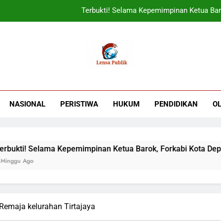
Terbukti! Selama Kepemimpinan Ketua Bar
ORADO Kabupaten Bogor Diben
PT Tirta Asasta Depok Kembali Raih Anugrah Tranfo
UIN Jakarta Lepas 4951 Mahasiswa KKN,
Terbukti! Selama Kepemimpinan Ketua Bar
NASIONAL
PERISTIWA
HUKUM
PENDIDIKAN
O
ORADO Kabupaten Bogor Diben
PT Tirta Asasta Depok Kembali Raih Anugrah Tranfo
ama Kepemimpinan Ketua Barok, Forkabi Kota Depok Semakin S
Remaja kelurahan Tirtajaya