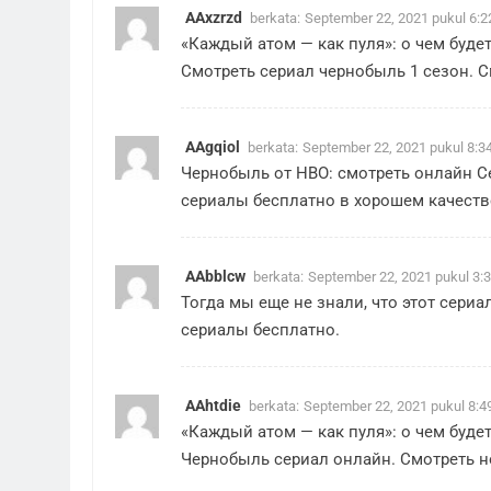
AAxzrzd
berkata:
September 22, 2021 pukul 6:
«Каждый атом — как пуля»: о чем буде
Смотреть сериал чернобыль 1 сезон
. 
AAgqiol
berkata:
September 22, 2021 pukul 8:3
Чернобыль от HBO: смотреть онлайн
С
сериалы бесплатно в хорошем качеств
AAbblcw
berkata:
September 22, 2021 pukul 3:
Тогда мы еще не знали, что этот сери
сериалы бесплатно.
AAhtdie
berkata:
September 22, 2021 pukul 8:4
«Каждый атом — как пуля»: о чем буде
Чернобыль сериал онлайн
. Смотреть 