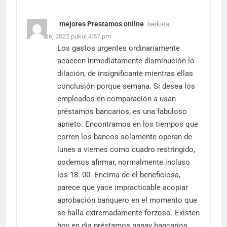
mejores Prestamos online
berkata:
Maret 16, 2022 pukul 4:57 pm
Los gastos urgentes ordinariamente
acaecen inmediatamente disminución lo
dilación, de insignificante mientras ellas
conclusión porque semana. Si desea los
empleados en comparación a usan
préstamos bancarios, es una fabuloso
aprieto. Encontramos en los tiempos que
corren los bancos solamente operan de
lunes a viernes como cuadro restringido,
podemos afirmar, normalmente incluso
los 18: 00. Encima de el beneficiosa,
parece que yace impracticable acopiar
aprobación banquero en el momento que
se halla extremadamente forzoso. Existen
hoy en dia préstamos nanay bancarios