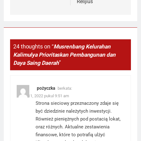
Relijius
24 thoughts on “
Musrenbang Kelurahan
Kalimulya Prioritaskan Pembangunan dan
Daya Saing Daerah
”
pożyczka
berkata:
Maret 11, 2022 pukul 9:51 am
Strona sieciowy przeznaczony zdaje się
być dziedzinie należytych inwestycji.
Również pieniężnych pod postacią lokat,
oraz różnych. Aktualne zestawienia
finansowe, które to potrafią ulżyć