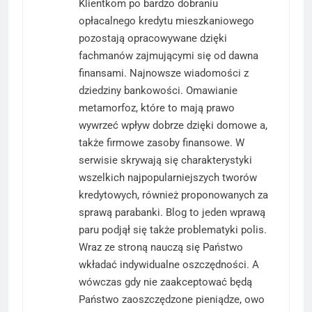
Klientkom po bardzo dobraniu
opłacalnego kredytu mieszkaniowego
pozostają opracowywane dzięki
fachmanów zajmującymi się od dawna
finansami. Najnowsze wiadomości z
dziedziny bankowości. Omawianie
metamorfoz, które to mają prawo
wywrzeć wpływ dobrze dzięki domowe a,
także firmowe zasoby finansowe. W
serwisie skrywają się charakterystyki
wszelkich najpopularniejszych tworów
kredytowych, również proponowanych za
sprawą parabanki. Blog to jeden wprawą
paru podjął się także problematyki polis.
Wraz ze stroną nauczą się Państwo
wkładać indywidualne oszczędności. A
wówczas gdy nie zaakceptować będą
Państwo zaoszczędzone pieniądze, owo