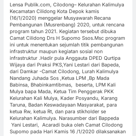
Lensa Publik.com, Cilodong– Kelurahan Kalimulya
Kecamatan Cilidong Kota Depok kamis
(16/1/2020) menggelar Musyawarah Recana
Pembangunan (Musrenbang) 2020, untuk rencana
program tahun 2021. Kegiatan tersebut dibuka
Camat Cilidong Drs H Supomo Ssos.Msc program
ini untuk menentukan sejumlah titik pembangunan
infrastruktur maupun kegiatan sosial non
infrastruktur .
Hadir pula Anggauta DPED Qurtipa
Wijaya dari Praksi PKS,Yani Lestari dari Bapeda,
dari Damkar -Camat Cilodong, Lurah Kalimulya
Nandang Juhada Sos ,Ketua LPM ,Bp Mada
Babinsa, Bhabinkamtibmas, beserta, LPM Kali
Mulya bapa Mada, Ketua Tim Penggerak PKK
Kelurahan Kali Mulya, Kader Posyandu, Karang
Taruna, Badan Keswadayaan Masyarakat, para
ketua Rw, ketua Rt, dan para stikholder se
Kelurahan Kalimulya.
Narasumber dari Bappeda
Yani Lestari,
Acaradi buka oleh Camat Cilodong
Supomo pada Hari Kamis 16 /1/2020 dilaksanakan