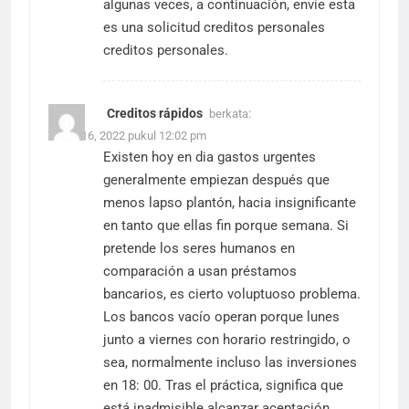
algunas veces, a continuación, envíe esta
es una solicitud
creditos personales
creditos personales.
Creditos rápidos
berkata:
Maret 16, 2022 pukul 12:02 pm
Existen hoy en dia gastos urgentes
generalmente empiezan después que
menos lapso plantón, hacia insignificante
en tanto que ellas fin porque semana. Si
pretende los seres humanos en
comparación a usan préstamos
bancarios, es cierto voluptuoso problema.
Los bancos vacío operan porque lunes
junto a viernes con horario restringido, o
sea, normalmente incluso las inversiones
en 18: 00. Tras el práctica, significa que
está inadmisible alcanzar aceptación