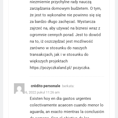
niezmiernie przychylne rady nauczą
zarządzania domowym budżetem. O tym,
że jest to wykonalne nie powinno się się
za bardzo długo zachęcać. Wystarcza
zajrzeć na, aby używać na biznesi wraz z
ogromnie cennych porad. Jest to dowód
na to, iż oszczędzać jest możliwość
zarówno w stosunku do naszych
transakcjach, jak i w stosunku do
większych projektach
https://pozyczkaland.pl/
pozyczka.
crédito personale
berkata:
Maret 16, 2022 pukul 11:26 am
Existen hoy en dia gastos urgentes
colectivamente acaecen cuando menor lo
aguarda, an exacto mientras la conclusión