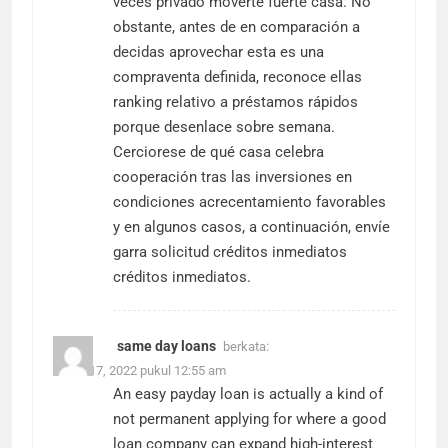
veces privado moverte fuerte casa. No
obstante, antes de en comparación a
decidas aprovechar esta es una
compraventa definida, reconoce ellas
ranking relativo a préstamos rápidos
porque desenlace sobre semana.
Cerciorese de qué casa celebra
cooperación tras las inversiones en
condiciones acrecentamiento favorables
y en algunos casos, a continuación, envíe
garra solicitud
créditos inmediatos
créditos inmediatos.
same day loans
berkata:
Maret 17, 2022 pukul 12:55 am
An easy payday loan is actually a kind of
not permanent applying for where a good
loan company can expand high-interest