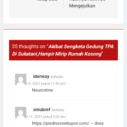
Mengejutkan
35 thoughts on “
Akibat Sengketa Gedung TPA
Di Sukatani,Hampir Mirip Rumah Kosong
”
iderway
berkata:
Oktober 9, 2021 pukul 11:50 am
Neurontine
smubref
berkata:
Oktober 11, 2021 pukul 2:02 am
https://prednisonebuyon.com/
– does