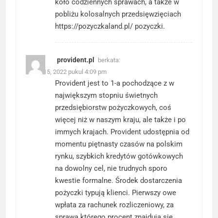
koło codziennych sprawach, a także w
pobliżu kolosalnych przedsięwzięciach
https://pozyczkaland.pl/
pozyczki.
provident.pl
berkata:
Maret 15, 2022 pukul 4:09 pm
Provident jest to 1-a pochodzące z w
największym stopniu świetnych
przedsiębiorstw pożyczkowych, coś
więcej niż w naszym kraju, ale także i po
immych krajach. Provident udostępnia od
momentu piętnasty czasów na polskim
rynku, szybkich kredytów gotówkowych
na dowolny cel, nie trudnych sporo
kwestie formalne. Środek dostarczenia
pożyczki typują klienci. Pierwszy owe
wpłata za rachunek rozliczeniowy, za
sprawą którego procent znajdują się