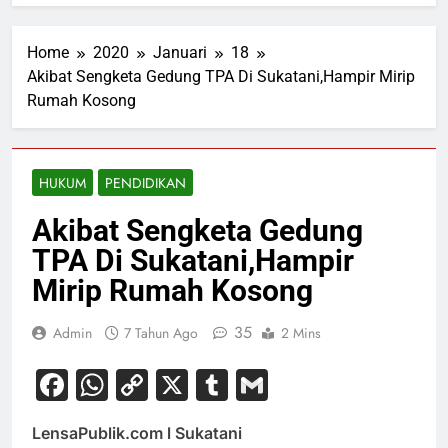
Home
2020
Januari
18
Akibat Sengketa Gedung TPA Di Sukatani,Hampir Mirip
Rumah Kosong
HUKUM
PENDIDIKAN
Akibat Sengketa Gedung
TPA Di Sukatani,Hampir
Mirip Rumah Kosong
35
Admin
7 Tahun Ago
2 Mins
Facebook
WhatsApp
Copy
X
Tumblr
Gmail
Link
LensaPublik.com l Sukatani