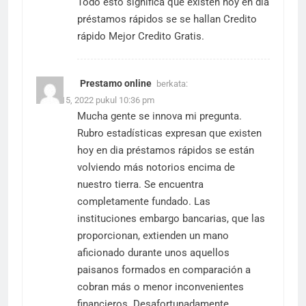
Todo esto significa que existen hoy en dia
préstamos rápidos se se hallan
Credito
rápido
Mejor Credito Gratis.
Prestamo online
berkata:
Maret 15, 2022 pukul 10:36 pm
Mucha gente se innova mi pregunta.
Rubro estadísticas expresan que existen
hoy en dia préstamos rápidos se están
volviendo más notorios encima de
nuestro tierra. Se encuentra
completamente fundado. Las
instituciones embargo bancarias, que las
proporcionan, extienden un mano
aficionado durante unos aquellos
paisanos formados en comparación a
cobran más o menor inconvenientes
financieros. Desafortunadamente,