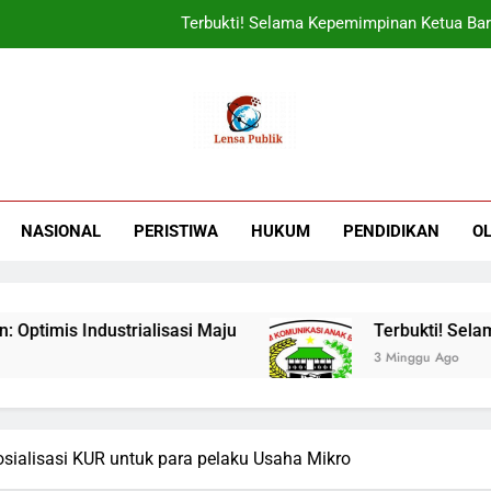
Terbukti! Selama Kepemimpinan Ketua Bar
ORADO Kabupaten Bogor Diben
Sudjatmiko Ajak Masyaraka
UIN Jakarta Lepas 4951 Mahasiswa KKN,
Terbukti! Selama Kepemimpinan Ketua Bar
NASIONAL
PERISTIWA
HUKUM
PENDIDIKAN
O
ORADO Kabupaten Bogor Diben
 Industrialisasi Maju
Terbukti! Selama Kepe
3 Minggu Ago
sialisasi KUR untuk para pelaku Usaha Mikro