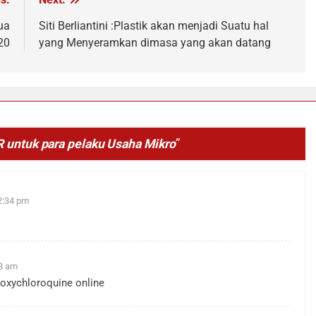
ua
Siti Berliantini :Plastik akan menjadi Suatu hal
20
yang Menyeramkan dimasa yang akan datang
R untuk para pelaku Usaha Mikro
”
2:34 pm
08 am
roxychloroquine online