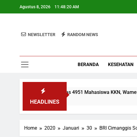
Skip
Agustus 8, 2026
11:48:20 AM
to
content
NEWSLETTER
RANDOM NEWS
BERANDA
KESEHATAN
UIN Jakarta Lepas 4951 Mahasiswa KKN, Wamen: Optimis
2 Minggu Ago
HEADLINES
Home
2020
Januari
30
BRI Cimanggis So