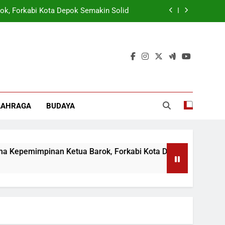
ok, Forkabi Kota Depok Semakin Solid
tuk Tangkal Stigma “Judol Tertinggi”
t Sukseskan Program Pemerintah MBG
 Wamen: Optimis Industrialisasi Maju
ok, Forkabi Kota Depok Semakin Solid
LAHRAGA
BUDAYA
tuk Tangkal Stigma “Judol Tertinggi”
mimpinan Ketua Barok, Forkabi Kota Depok Semakin Solid