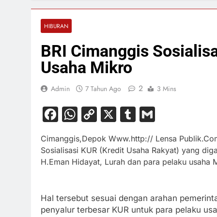
HIBURAN
BRI Cimanggis Sosialis
Usaha Mikro
2
Admin
7 Tahun Ago
3 Mins
Facebook
WhatsApp
Copy
X
Tumblr
Gmail
Link
Cimanggis,Depok Www.http:// Lensa Publik.Com
Sosialisasi KUR (Kredit Usaha Rakyat) yang di
H.Eman Hidayat, Lurah dan para pelaku usaha M
Hal tersebut sesuai dengan arahan pemerinta
penyalur terbesar KUR untuk para pelaku usa