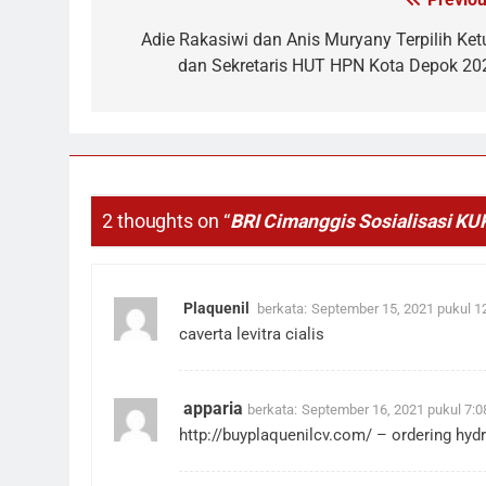
Navigasi
pos
Adie Rakasiwi dan Anis Muryany Terpilih Ket
dan Sekretaris HUT HPN Kota Depok 20
2 thoughts on “
BRI Cimanggis Sosialisasi KU
Plaquenil
berkata:
September 15, 2021 pukul 1
caverta levitra cialis
apparia
berkata:
September 16, 2021 pukul 7:
http://buyplaquenilcv.com/
– ordering hyd