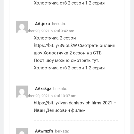
Холостячка стб 2 сезон 1-2 серия
AAtjexu
berkata:
September 20, 2021 pukul 9:42 am
Холостячка 2 сезон
https://bit.ly/39ioLkW
Смотреть онлайн
шоу Холостячка 2 сезон на СТБ.
Пост шоу можно смотреть тут.
Холостячка стб 2 сезон 1-2 серия
AAxskgz
berkata:
September 20, 2021 pukul 10:07 am
https://bit.ly/ivan-denisovich-films-2021
–
Иван Денисович фильм
AAwmzfn
berkata: