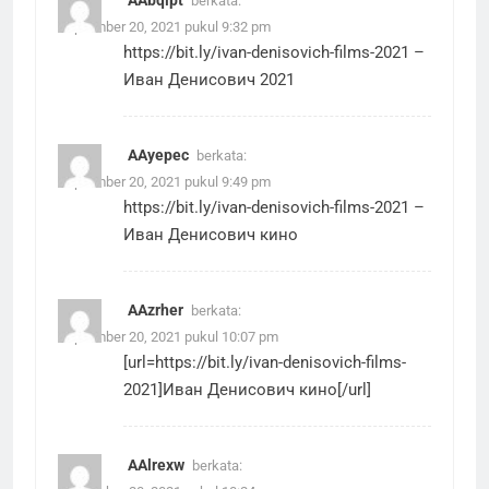
AAbqlpt
berkata:
September 20, 2021 pukul 9:32 pm
https://bit.ly/ivan-denisovich-films-2021
–
Иван Денисович 2021
AAyepec
berkata:
September 20, 2021 pukul 9:49 pm
https://bit.ly/ivan-denisovich-films-2021
–
Иван Денисович кино
AAzrher
berkata:
September 20, 2021 pukul 10:07 pm
[url=https://bit.ly/ivan-denisovich-films-
2021]Иван Денисович кино[/url]
AAlrexw
berkata: