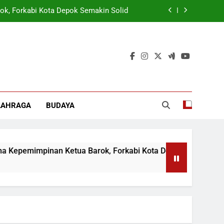
ok, Forkabi Kota Depok Semakin Solid
tuk Tangkal Stigma “Judol Tertinggi”
t Sukseskan Program Pemerintah MBG
 Wamen: Optimis Industrialisasi Maju
ok, Forkabi Kota Depok Semakin Solid
LAHRAGA
BUDAYA
tuk Tangkal Stigma “Judol Tertinggi”
mimpinan Ketua Barok, Forkabi Kota Depok Semakin Solid