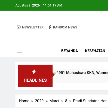
Skip
Agustus 9, 2026
11:51:17 AM
to
content
NEWSLETTER
RANDOM NEWS
BERANDA
KESEHATAN
UIN Jakarta Lepas 4951 Mahasiswa KKN, Wamen: Optimis
2 Minggu Ago
HEADLINES
Home
2020
Maret
8
Pradi Supriatna Had