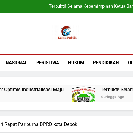
Terbukti! Selama Kepemimpinan Ketua Bar
ORADO Kabupaten Bogor Diben
Sudjatmiko Ajak Masyaraka
UIN Jakarta Lepas 4951 Mahasiswa KKN,
Terbukti! Selama Kepemimpinan Ketua Bar
NASIONAL
PERISTIWA
HUKUM
PENDIDIKAN
O
ORADO Kabupaten Bogor Diben
 Industrialisasi Maju
Terbukti! Selama Kepe
4 Minggu Ago
iri Rapat Paripurna DPRD kota Depok