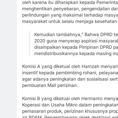
oleh karena itu diharapkan kepada Pemerin
menghentikan penyebaran, pengendalian da
perlindungan yang maksimal terhadap masy
masyarakat untuk selalu menjaga kesehata
Kemudian tambahnya,” Bahwa DPRD tela
2020 guna menyerap aspirasi masyarak
disampaikan kepada Pimpinan DPRD pad
mendistribusikannya kepada masing mas
Komisi A yang diketuai oleh Hamzah menya
insentif kepada pembimbing rohani, pelayana
agar adanya peningkatan dan sosialisasi se
pembuatan Mall perizinan.
Komisi B yang diketuai oleh Hermanto men
Koperasi dan Usaha Mikro dalam peningkatan 
pemasaran produk, perizinan khususnya pro
air PDAM, Pengembangan objek destinasi wisat