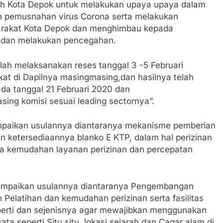
tah Kota Depok untuk melakukan upaya upaya dalam
n pemusnahan virus Corona serta melakukan
arakat Kota Depok dan menghimbau kepada
n dan melakukan pencegahan.
h melaksanakan reses tanggal 3 -5 Februari
at di Dapilnya masingmasing,dan hasilnya telah
a tanggal 21 Februari 2020 dan
ing komisi sesuai leading sectornya”.
mpaikan usulannya diantaranya mekanisme pemberian
n ketersediaannya blanko E KTP, dalam hal perizinan
rta kemudahan layanan perizinan dan percepatan
yampaikan usulannya diantaranya Pengembangan
Pelatihan dan kemudahan perizinan serta fasilitas
perti dan sejenisnya agar mewajibkan menggunakan
a seperti Situ situ, lokasi sejarah dan Cagar alam di