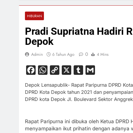
HIBURAN
Pradi Supriatna Hadiri 
Depok
0
Admin
6 Tahun Ago
4 Mins
Facebook
WhatsApp
Copy
X
Tumblr
Gmail
Link
Depok Lensapublik- Rapat Paripurna DPRD Kot
DPRD Kota Depok tahun 2021 dan penyampaian 
DPRD kota Depok Jl. Boulevard Sektor Anggre
Rapat Paripurna ini dibuka oleh Ketua DPR
menyampaikan ikut prihatin dengan adanya w