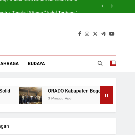
tuk Tangkal Stigma “Judol Tertinggi”
rmasi Korporasi Dan Tata Kelola BUMD
 Wamen: Optimis Industrialisasi Maju
ok, Forkabi Kota Depok Semakin Solid
tuk Tangkal Stigma “Judol Tertinggi”
LAHRAGA
BUDAYA
rmasi Korporasi Dan Tata Kelola BUMD
ORADO Kabupaten Bogor Dibentuk Tangkal Stigm
3 Minggu Ago
ngan