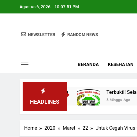
Skip
Agustus 6, 2026
10:07:52 PM
to
content
NEWSLETTER
RANDOM NEWS
BERANDA
KESEHATAN
s Industrialisasi Maju
Terbukti! Selama Kep
3 Minggu Ago
HEADLINES
Home
2020
Maret
22
Untuk Cegah Virus