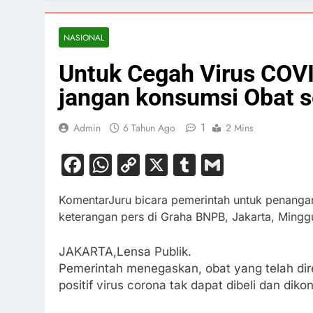
NASIONAL
Untuk Cegah Virus COVI
jangan konsumsi Obat 
1
Admin
6 Tahun Ago
2 Mins
Facebook
WhatsApp
Copy
X
Tumblr
Gmail
Link
Komentar
Juru bicara pemerintah untuk penang
keterangan pers di Graha BNPB, Jakarta, Mingg
JAKARTA,Lensa Publik.
Pemerintah menegaskan, obat yang telah di
positif virus corona tak dapat dibeli dan diko