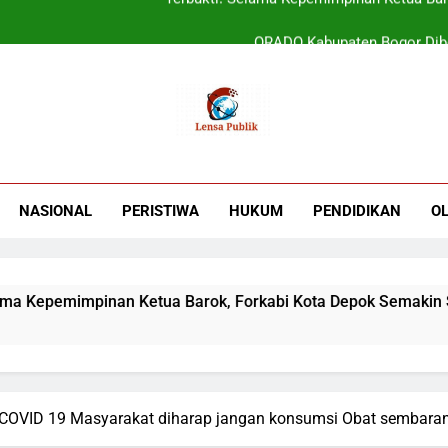
ORADO Kabupaten Bogor Diben
PT Tirta Asasta Depok Kembali Raih Anugrah Tranfo
UIN Jakarta Lepas 4951 Mahasiswa KKN,
Terbukti! Selama Kepemimpinan Ketua Bar
ORADO Kabupaten Bogor Diben
NASIONAL
PERISTIWA
HUKUM
PENDIDIKAN
O
PT Tirta Asasta Depok Kembali Raih Anugrah Tranfo
emimpinan Ketua Barok, Forkabi Kota Depok Semakin Solid
 COVID 19 Masyarakat diharap jangan konsumsi Obat sembara