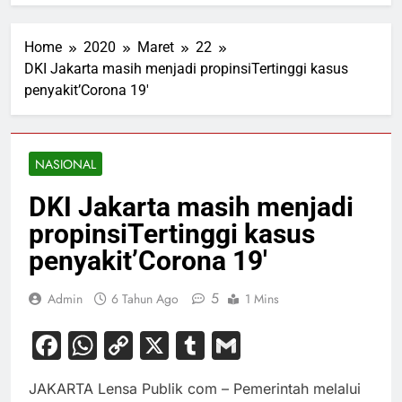
Home
2020
Maret
22
DKI Jakarta masih menjadi propinsiTertinggi kasus
penyakit’Corona 19′
NASIONAL
DKI Jakarta masih menjadi
propinsiTertinggi kasus
penyakit’Corona 19′
5
Admin
6 Tahun Ago
1 Mins
Facebook
WhatsApp
Copy
X
Tumblr
Gmail
Link
JAKARTA Lensa Publik com – Pemerintah melalui