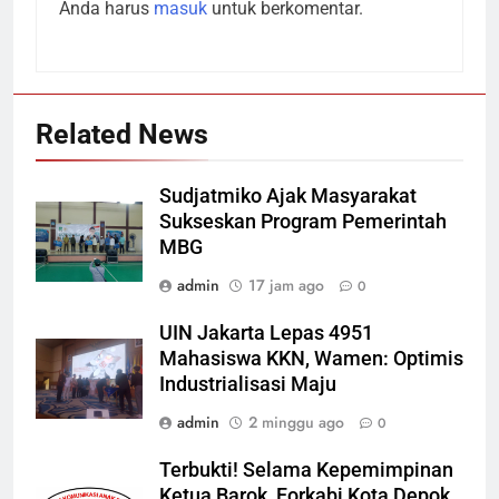
Anda harus
masuk
untuk berkomentar.
Related News
Sudjatmiko Ajak Masyarakat
Sukseskan Program Pemerintah
MBG
admin
17 jam ago
0
UIN Jakarta Lepas 4951
Mahasiswa KKN, Wamen: Optimis
Industrialisasi Maju
admin
2 minggu ago
0
Terbukti! Selama Kepemimpinan
Ketua Barok, Forkabi Kota Depok