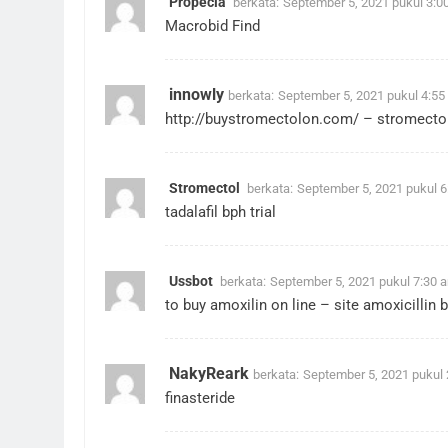
Propecia
berkata:
September 5, 2021 pukul 3:0
Macrobid Find
innowly
berkata:
September 5, 2021 pukul 4:55
http://buystromectolon.com/
– stromectol
Stromectol
berkata:
September 5, 2021 pukul 
tadalafil bph trial
Ussbot
berkata:
September 5, 2021 pukul 7:30 
to buy amoxilin on line –
site
amoxicillin 
NakyReark
berkata:
September 5, 2021 pukul
finasteride