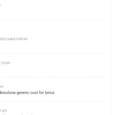
m
2021 pukul 9:40 am
2:16 pm
pm
dnisolone generic
cost for lyrica
41 pm