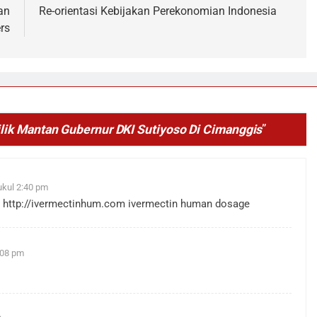
an
Re-orientasi Kebijakan Perekonomian Indonesia
rs
ik Mantan Gubernur DKI Sutiyoso Di Cimanggis
”
ukul 2:40 pm
s
http://ivermectinhum.com
ivermectin human dosage
:08 pm