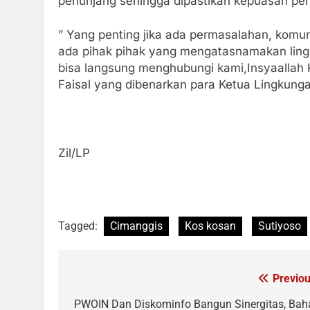
penunjang sehingga dipastikan kepuasan pen
” Yang penting jika ada permasalahan, komuni
ada pihak pihak yang mengatasnamakan li
bisa langsung menghubungi kami,Insyaallah
Faisal yang dibenarkan para Ketua Lingkung
Zil/LP
Tagged:
Cimanggis
Kos kosan
Sutiyoso
Previou
Navigasi
pos
PWOIN Dan Diskominfo Bangun Sinergitas, Bah