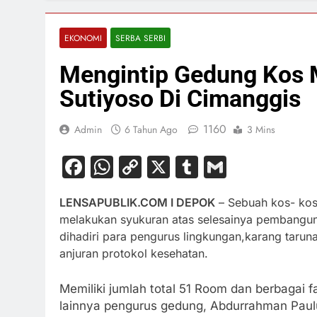
EKONOMI
SERBA SERBI
Mengintip Gedung Kos 
Sutiyoso Di Cimanggis
1160
Admin
6 Tahun Ago
3 Mins
Facebook
WhatsApp
Copy
X
Tumblr
Gmail
Link
LENSAPUBLIK.COM I DEPOK
–
Sebuah kos- kosa
melakukan syukuran atas selesainya pembanguna
dihadiri para pengurus lingkungan,karang tarun
anjuran protokol kesehatan.
Memiliki jumlah total 51 Room dan berbagai f
lainnya pengurus gedung, Abdurrahman Pau