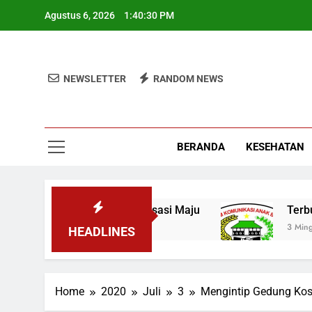
Skip
Agustus 6, 2026
1:40:31 PM
to
content
NEWSLETTER
RANDOM NEWS
BERANDA
KESEHATAN
mis Industrialisasi Maju
Terbukti! Selama K
3 Minggu Ago
HEADLINES
Home
2020
Juli
3
Mengintip Gedung Kos