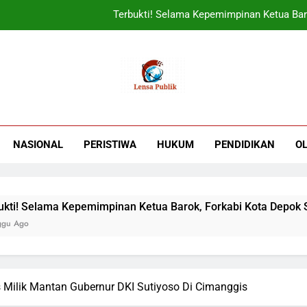
ORADO Kabupaten Bogor Diben
PT Tirta Asasta Depok Kembali Raih Anugrah Tranfo
UIN Jakarta Lepas 4951 Mahasiswa KKN,
Terbukti! Selama Kepemimpinan Ketua Bar
ORADO Kabupaten Bogor Diben
NASIONAL
PERISTIWA
HUKUM
PENDIDIKAN
O
PT Tirta Asasta Depok Kembali Raih Anugrah Tranfo
epemimpinan Ketua Barok, Forkabi Kota Depok Semakin Solid
 Milik Mantan Gubernur DKI Sutiyoso Di Cimanggis