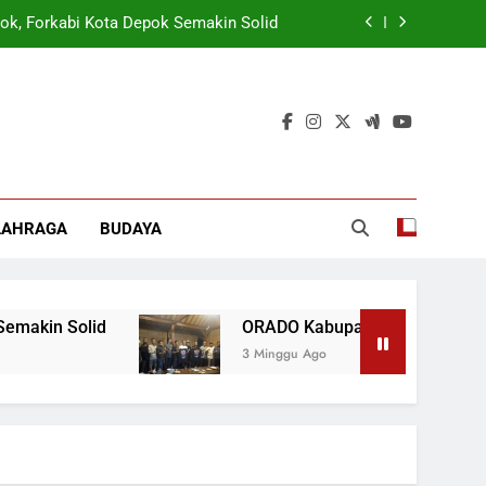
tuk Tangkal Stigma “Judol Tertinggi”
rmasi Korporasi Dan Tata Kelola BUMD
 Wamen: Optimis Industrialisasi Maju
ok, Forkabi Kota Depok Semakin Solid
tuk Tangkal Stigma “Judol Tertinggi”
LAHRAGA
BUDAYA
rmasi Korporasi Dan Tata Kelola BUMD
ORADO Kabupaten Bogor Dibentuk Tangkal Sti
3 Minggu Ago