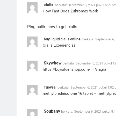
Cialis
berkata:
September 5, 2021 pukul 5:22 p
How Fast Does Zithromax Work
Ping-balik:
how to get cialis
buy liquid cialis online
berkata:
September 6, 
Cialis Experiencias
Skywhew
berkata:
September 6, 2021 pukul 1
https://buysildenshop.com/
– Viagra
Tuovsa
berkata:
September 6, 2021 pukul 1:02 
methylprednisolone 16 tablet –
methylpre
Soubany
berkata:
September 6, 2021 pukul 5: