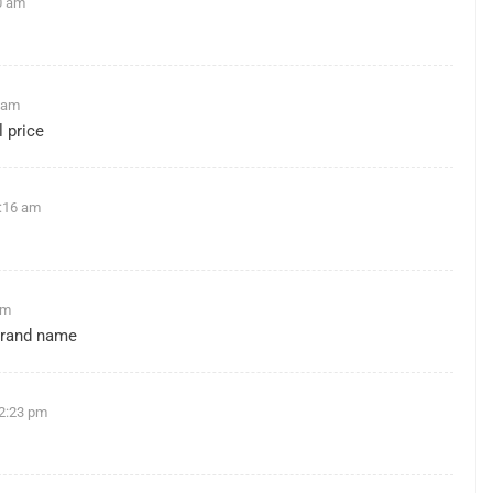
0 am
 am
 price
6:16 am
am
brand name
 2:23 pm