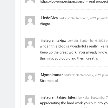
https://buypropeciaon.com/
– real propec
LiedeCiva
berkata:
September 6, 2021 pukul 8
Viagra
instagramtakipz
berkata:
September 6, 2021 p
whoah this blog is wonderful i really like 
Keep up the great work! You already know,
this info, you could aid them greatly.
Mymnimmar
berkata:
September 7, 2021 puk
Stromectol
instagram takipçi hilesi
berkata:
September 7,
Appreciating the hard work you put into yo