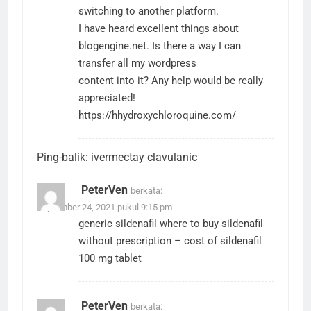
switching to another platform.
I have heard excellent things about
blogengine.net. Is there a way I can
transfer all my wordpress
content into it? Any help would be really
appreciated!
https://hhydroxychloroquine.com/
Ping-balik:
ivermectay clavulanic
PeterVen
berkata:
September 24, 2021 pukul 9:15 pm
generic sildenafil
where to buy sildenafil
without prescription
– cost of sildenafil
100 mg tablet
PeterVen
berkata: