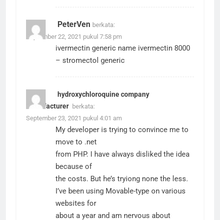
PeterVen
berkata:
September 22, 2021 pukul 7:58 pm
ivermectin generic name
ivermectin 8000
– stromectol generic
hydroxychloroquine company
manufacturer
berkata:
September 23, 2021 pukul 4:01 am
My developer is trying to convince me to
move to .net
from PHP. I have always disliked the idea
because of
the costs. But he’s tryiong none the less.
I’ve been using Movable-type on various
websites for
about a year and am nervous about