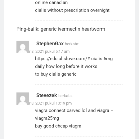
online canadian
cialis without prescription overnight
Ping-balik:
generic ivermectin heartworm
StephenGax
berkata:
Oktober 8, 2021 pukul 5:17 am
https://edcialislove.com/#
cialis 5mg
daily how long before it works
to buy cialis generic
Stevezek
berkata:
Oktober 8, 2021 pukul 10:19 pm
viagra connect
carvedilol and viagra
–
viagra25mg
buy good cheap viagra