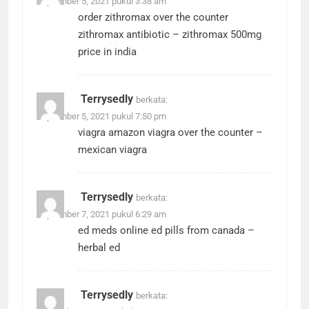
September 5, 2021 pukul 3:38 am
order zithromax over the counter
zithromax antibiotic
– zithromax 500mg
price in india
Terrysedly
berkata:
September 5, 2021 pukul 7:50 pm
viagra amazon
viagra over the counter
–
mexican viagra
Terrysedly
berkata:
September 7, 2021 pukul 6:29 am
ed meds online
ed pills from canada
–
herbal ed
Terrysedly
berkata: