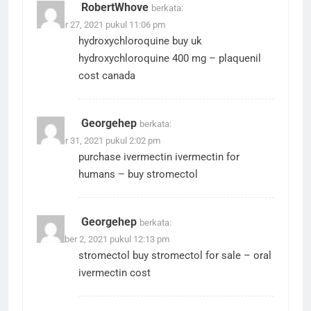
RobertWhove
berkata:
Oktober 27, 2021 pukul 11:06 pm
hydroxychloroquine buy uk
hydroxychloroquine 400 mg
– plaquenil
cost canada
Georgehep
berkata:
Oktober 31, 2021 pukul 2:02 pm
purchase ivermectin
ivermectin for
humans
– buy stromectol
Georgehep
berkata:
November 2, 2021 pukul 12:13 pm
stromectol buy
stromectol for sale
– oral
ivermectin cost