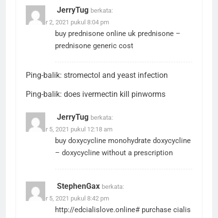
JerryTug
berkata:
Oktober 2, 2021 pukul 8:04 pm
buy prednisone online uk
prednisone
–
prednisone generic cost
Ping-balik:
stromectol and yeast infection
Ping-balik:
does ivermectin kill pinworms
JerryTug
berkata:
Oktober 5, 2021 pukul 12:18 am
buy doxycycline monohydrate
doxycycline
– doxycycline without a prescription
StephenGax
berkata:
Oktober 5, 2021 pukul 8:42 pm
http://edcialislove.online#
purchase cialis