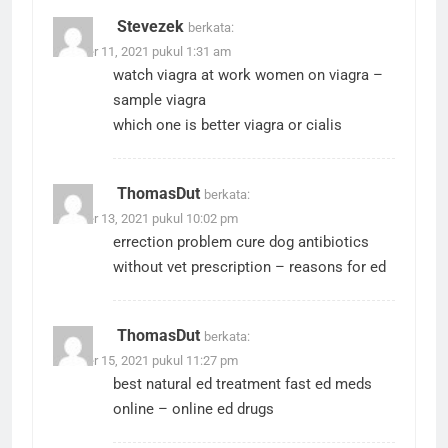
Stevezek
berkata:
Oktober 11, 2021 pukul 1:31 am
watch viagra at work
women on viagra
–
sample viagra
which one is better viagra or cialis
ThomasDut
berkata:
Oktober 13, 2021 pukul 10:02 pm
errection problem cure
dog antibiotics
without vet prescription
– reasons for ed
ThomasDut
berkata:
Oktober 15, 2021 pukul 11:27 pm
best natural ed treatment
fast ed meds
online
– online ed drugs