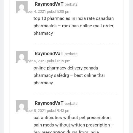
RaymondVaT
berkata:
November 4, 2021 pukul 5:08 pm
top 10 pharmacies in india
rate canadian
pharmacies
– mexican online mail order
pharmacy
RaymondVaT
berkata:
November 6, 2021 pukul 5:19 pm
online pharmacy delivery
canada
pharmacy safedrg
– best online thai
pharmacy
RaymondVaT
berkata:
November 8, 2021 pukul 9:43 pm
cat antibiotics without pet prescription
pain meds without written prescription
–
buy prescription drugs from india