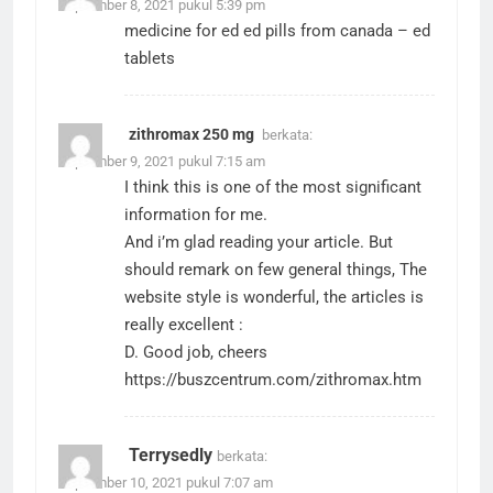
September 8, 2021 pukul 5:39 pm
medicine for ed
ed pills from canada
– ed
tablets
zithromax 250 mg
berkata:
September 9, 2021 pukul 7:15 am
I think this is one of the most significant
information for me.
And i’m glad reading your article. But
should remark on few general things, The
website style is wonderful, the articles is
really excellent :
D. Good job, cheers
https://buszcentrum.com/zithromax.htm
Terrysedly
berkata:
September 10, 2021 pukul 7:07 am