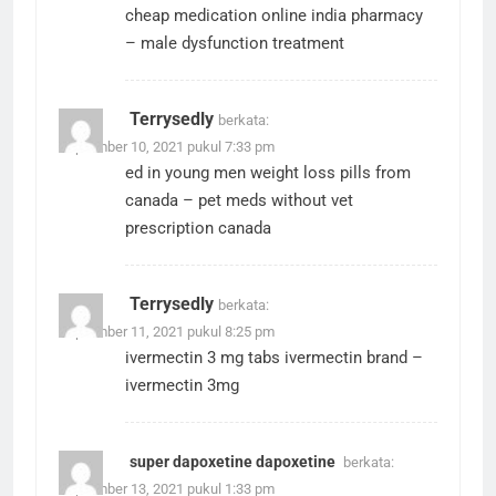
cheap medication online
india pharmacy
– male dysfunction treatment
Terrysedly
berkata:
September 10, 2021 pukul 7:33 pm
ed in young men
weight loss pills from
canada
– pet meds without vet
prescription canada
Terrysedly
berkata:
September 11, 2021 pukul 8:25 pm
ivermectin 3 mg tabs
ivermectin brand
–
ivermectin 3mg
super dapoxetine dapoxetine
berkata:
September 13, 2021 pukul 1:33 pm