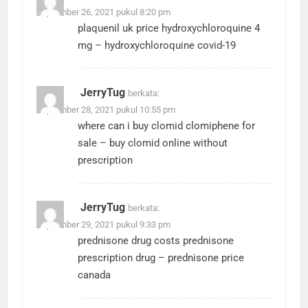
September 26, 2021 pukul 8:20 pm
plaquenil uk price
hydroxychloroquine 4
mg
– hydroxychloroquine covid-19
JerryTug
berkata:
September 28, 2021 pukul 10:55 pm
where can i buy clomid
clomiphene for
sale
– buy clomid online without
prescription
JerryTug
berkata:
September 29, 2021 pukul 9:33 pm
prednisone drug costs
prednisone
prescription drug
– prednisone price
canada