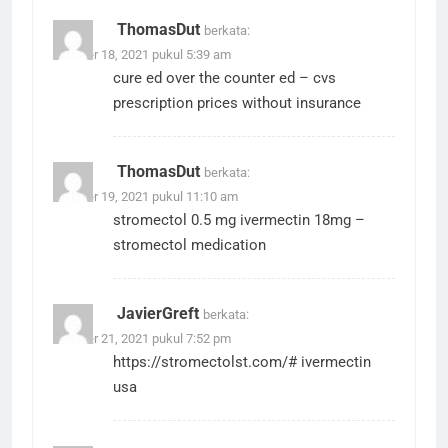
ThomasDut
berkata:
Oktober 18, 2021 pukul 5:39 am
cure ed
over the counter ed
– cvs
prescription prices without insurance
ThomasDut
berkata:
Oktober 19, 2021 pukul 11:10 am
stromectol 0.5 mg
ivermectin 18mg
–
stromectol medication
JavierGreft
berkata:
Oktober 21, 2021 pukul 7:52 pm
https://stromectolst.com/#
ivermectin
usa