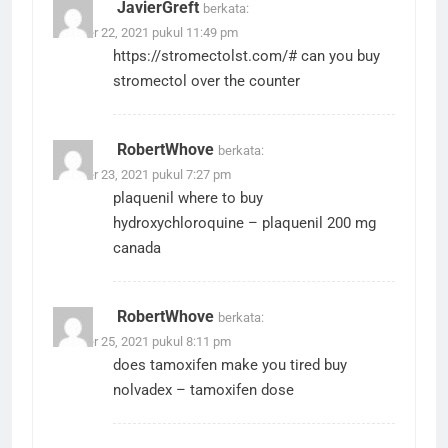
JavierGreft
berkata:
Oktober 22, 2021 pukul 11:49 pm
https://stromectolst.com/#
can you buy
stromectol over the counter
RobertWhove
berkata:
Oktober 23, 2021 pukul 7:27 pm
plaquenil where to buy
hydroxychloroquine
– plaquenil 200 mg
canada
RobertWhove
berkata:
Oktober 25, 2021 pukul 8:11 pm
does tamoxifen make you tired
buy
nolvadex
– tamoxifen dose