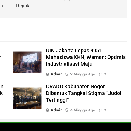
n.
Depok
UIN Jakarta Lepas 4951
h
Mahasiswa KKN, Wamen: Optimis
Industrialisasi Maju
Admin
2 Minggu Ago
0
an
ORADO Kabupaten Bogor
ok
Dibentuk Tangkal Stigma “Judol
Tertinggi”
Admin
4 Minggu Ago
0