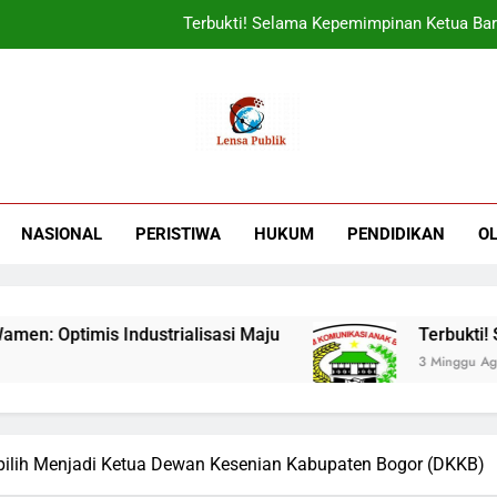
Terbukti! Selama Kepemimpinan Ketua Bar
ORADO Kabupaten Bogor Diben
Sudjatmiko Ajak Masyaraka
UIN Jakarta Lepas 4951 Mahasiswa KKN,
Terbukti! Selama Kepemimpinan Ketua Bar
NASIONAL
PERISTIWA
HUKUM
PENDIDIKAN
O
ORADO Kabupaten Bogor Diben
Optimis Industrialisasi Maju
Terbukti! Sela
3 Minggu Ago
rpilih Menjadi Ketua Dewan Kesenian Kabupaten Bogor (DKKB)