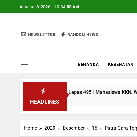
Skip
Agustus 8, 2026
10:34:55 AM
to
content
NEWSLETTER
RANDOM NEWS
BERANDA
KESEHATAN
UIN Jakarta Lepas 4951 Mahasiswa KKN, Wamen: 
2 Minggu Ago
HEADLINES
Home
2020
Desember
15
Putra Gara Te