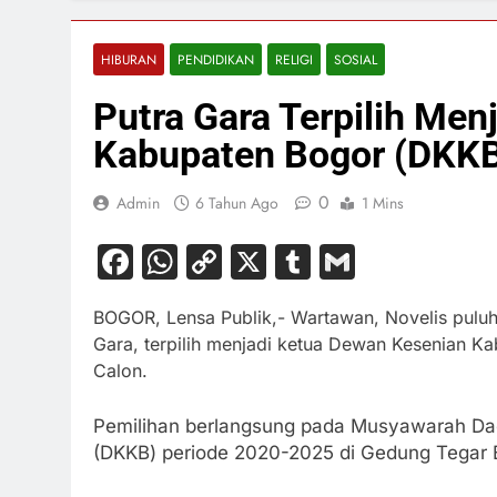
HIBURAN
PENDIDIKAN
RELIGI
SOSIAL
Putra Gara Terpilih Me
Kabupaten Bogor (DKK
0
Admin
6 Tahun Ago
1 Mins
Facebook
WhatsApp
Copy
X
Tumblr
Gmail
Link
BOGOR, Lensa Publik,- Wartawan, Novelis puluha
Gara, terpilih menjadi ketua Dewan Kesenian K
Calon.
Pemilihan berlangsung pada Musyawarah Da
(DKKB) periode 2020-2025 di Gedung Tegar B