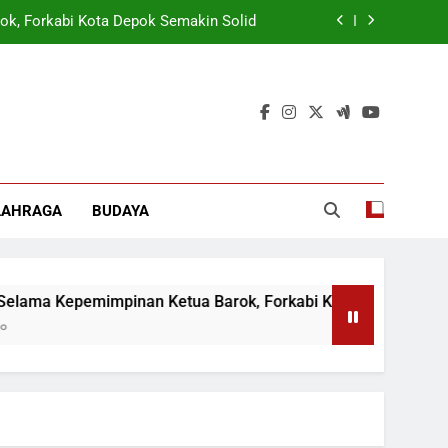
ok, Forkabi Kota Depok Semakin Solid
tuk Tangkal Stigma “Judol Tertinggi”
t Sukseskan Program Pemerintah MBG
 Wamen: Optimis Industrialisasi Maju
ok, Forkabi Kota Depok Semakin Solid
LAHRAGA
BUDAYA
tuk Tangkal Stigma “Judol Tertinggi”
ma Kepemimpinan Ketua Barok, Forkabi Kota Depok Semakin So