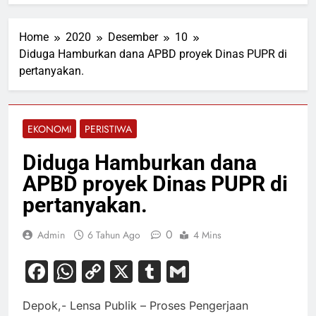
Home
2020
Desember
10
Diduga Hamburkan dana APBD proyek Dinas PUPR di
pertanyakan.
EKONOMI
PERISTIWA
Diduga Hamburkan dana
APBD proyek Dinas PUPR di
pertanyakan.
0
Admin
6 Tahun Ago
4 Mins
Facebook
WhatsApp
Copy
X
Tumblr
Gmail
Link
Depok,- Lensa Publik – Proses Pengerjaan