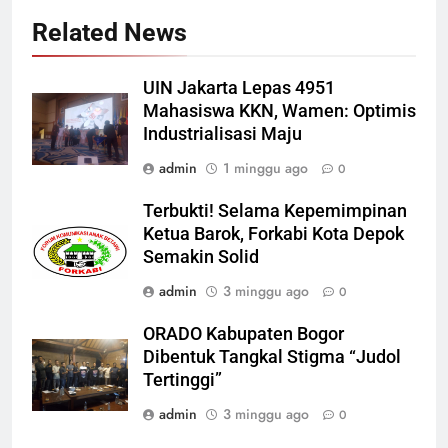
Related News
UIN Jakarta Lepas 4951
Mahasiswa KKN, Wamen: Optimis
Industrialisasi Maju
admin
1 minggu ago
0
Terbukti! Selama Kepemimpinan
Ketua Barok, Forkabi Kota Depok
Semakin Solid
admin
3 minggu ago
0
ORADO Kabupaten Bogor
Dibentuk Tangkal Stigma “Judol
Tertinggi”
admin
3 minggu ago
0