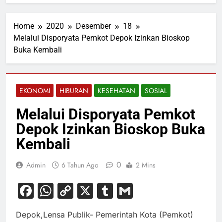
Home
2020
Desember
18
Melalui Disporyata Pemkot Depok Izinkan Bioskop
Buka Kembali
EKONOMI
HIBURAN
KESEHATAN
SOSIAL
Melalui Disporyata Pemkot
Depok Izinkan Bioskop Buka
Kembali
0
Admin
6 Tahun Ago
2 Mins
Facebook
WhatsApp
Copy
X
Tumblr
Gmail
Link
Depok,Lensa Publik- Pemerintah Kota (Pemkot)