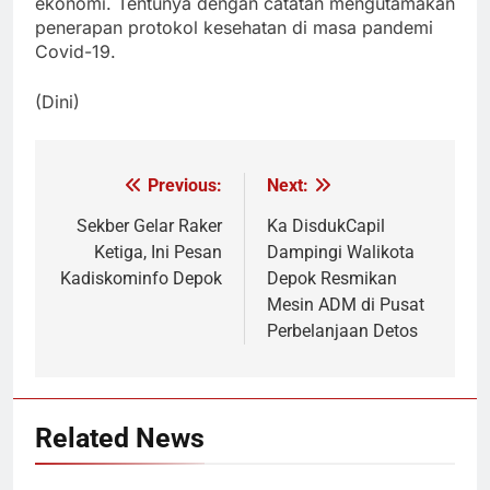
ekonomi. Tentunya dengan catatan mengutamakan
penerapan protokol kesehatan di masa pandemi
Covid-19.
(Dini)
Previous:
Next:
Navigasi
pos
Sekber Gelar Raker
Ka DisdukCapil
Ketiga, Ini Pesan
Dampingi Walikota
Kadiskominfo Depok
Depok Resmikan
Mesin ADM di Pusat
Perbelanjaan Detos
Related News