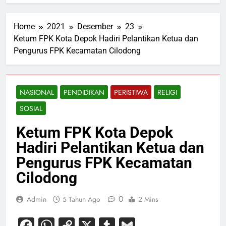
Home
2021
Desember
23
Ketum FPK Kota Depok Hadiri Pelantikan Ketua dan
Pengurus FPK Kecamatan Cilodong
NASIONAL
PENDIDIKAN
PERISTIWA
RELIGI
SOSIAL
Ketum FPK Kota Depok
Hadiri Pelantikan Ketua dan
Pengurus FPK Kecamatan
Cilodong
0
Admin
5 Tahun Ago
2 Mins
Facebook
WhatsApp
Copy
X
Tumblr
Gmail