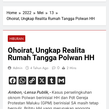
Home
2022
Mei
13
Ohoirat, Ungkap Realita Rumah Tangga Polwan HH
HIBURAN
Ohoirat, Ungkap Realita
Rumah Tangga Polwan HH
0
Admin
4 Tahun Ago
2 Mins
Facebook
WhatsApp
Copy
X
Tumblr
Gmail
Link
Ambon,-Lensa Publik,-
Kasus perselingkuhan
oknom Polwan berinisial HH dan Pdt Gereja
Protestan Maluku (GPM) berinisial SA masih tetap
bergulir. Bribtu HH yang merupakan anggota