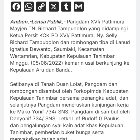
Facebook
WhatsApp
Copy
X
Tumblr
Gmail
Link
Ambon,-Lensa Publik,-
Pangdam XVI/ Pattimura,
Mayjen TNI Richard Tampubolon yang didampingi
Ketua Persit KCK PD XVI/ Pattimura, Ny. Selly
Richard Tampubolon dan rombongan tiba di Lanud
Ignatius Dewanto, Saumlaki, Kecamatan
Wertamrian, Kabupaten Kepulauan Tanimbar
Minggu, (05/06/2022) kemarin usai berkunjung ke
Kepulauan Aru dan Banda.
Setibanya di Tanah Duan Lolat, Pangdam dan
rombongan disambut oleh Forkopimda Kabupaten
Kepulauan Tanimbar bersama penangku adat, dan
selanjutnya Pangdam meneruskan kunjungan kerja
ke Mako Yonif 734/ SNS. Pangdam di sambut oleh
Danyonif 734/ SNS, Letkol Inf Rudolf G Paulus,
dan pengalungan syal kain adat khas Kepulauan
Tanimbar, pemberian buket bunga serta
menyaksikan tarian adat.