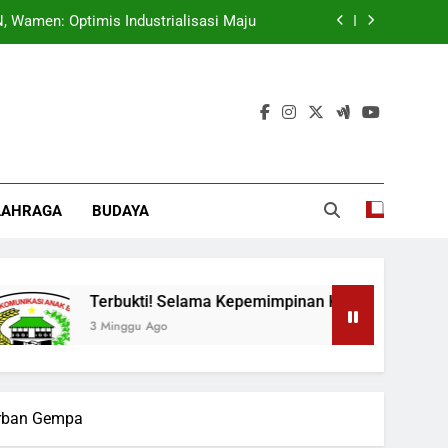
ok, Forkabi Kota Depok Semakin Solid
tuk Tangkal Stigma “Judol Tertinggi”
t Sukseskan Program Pemerintah MBG
 Wamen: Optimis Industrialisasi Maju
ok, Forkabi Kota Depok Semakin Solid
LAHRAGA
BUDAYA
tuk Tangkal Stigma “Judol Tertinggi”
Terbukti! Selama Kepemimpinan Ketua Barok, Forkabi
3 Minggu Ago
orban Gempa