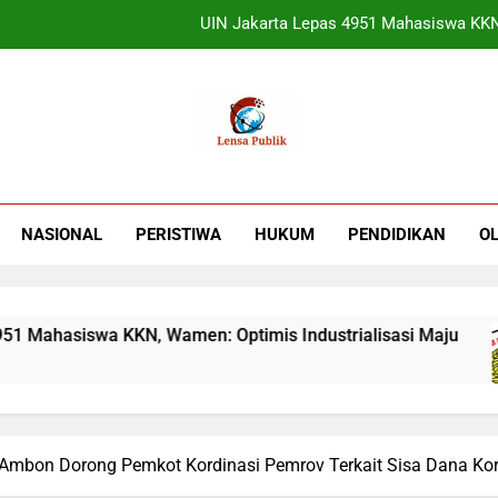
Terbukti! Selama Kepemimpinan Ketua Bar
ORADO Kabupaten Bogor Diben
Sudjatmiko Ajak Masyaraka
UIN Jakarta Lepas 4951 Mahasiswa KKN,
Terbukti! Selama Kepemimpinan Ketua Bar
NASIONAL
PERISTIWA
HUKUM
PENDIDIKAN
O
ORADO Kabupaten Bogor Diben
ahasiswa KKN, Wamen: Optimis Industrialisasi Maju
 Ambon Dorong Pemkot Kordinasi Pemrov Terkait Sisa Dana K