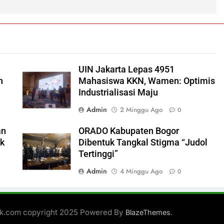
UIN Jakarta Lepas 4951
h
Mahasiswa KKN, Wamen: Optimis
Industrialisasi Maju
Admin
2 Minggu Ago
0
an
ORADO Kabupaten Bogor
ok
Dibentuk Tangkal Stigma “Judol
Tertinggi”
Admin
4 Minggu Ago
0
ik.com copyright 2025 Powered By
.
BlazeThemes