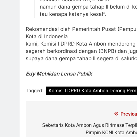
namun dana gempa tahap ll belum di ket
tau kenapa katanya kesal”.
Rekomendasi oleh Pemerintah Pusat (Pempus)
Kota di Indonesia
kami, Komisi l DPRD Kota Ambon mendorong
segerah berkordinasi dengan (BNPB) dan jug
supaya dana gempa tahap ll segera di salur
Edy Mehlidan Lensa Publik
Tagged:
Komisi l DPRD Kota Ambon Dorong Pemk
Previou
Navigasi
pos
Sekertaris Kota Ambon Agus Ririmase Terpil
Pimpin KONI Kota Amb