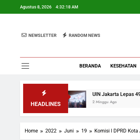
Skip
Agustus 8, 2026
4:32:18 AM
to
content
NEWSLETTER
RANDOM NEWS
BERANDA
KESEHATAN
am Pemerintah MBG
UIN Jakarta Lepas 4951 M
2 Minggu Ago
HEADLINES
Home
2022
Juni
19
Komisi l DPRD Kota