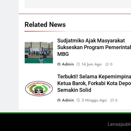
Related News
Sudjatmiko Ajak Masyarakat
Sukseskan Program Pemerinta
MBG
Admin
14 Jam Ago
0
Terbukti! Selama Kepemimpin
Ketua Barok, Forkabi Kota Dep
Semakin Solid
Admin
3 Minggu Ago
0
Lensapubl