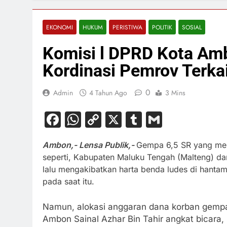
EKONOMI
HUKUM
PERISTIWA
POLITIK
SOSIAL
Komisi l DPRD Kota Am
Kordinasi Pemrov Terka
0
Admin
4 Tahun Ago
3 Mins
Facebook
WhatsApp
Copy
X
Tumblr
Gmail
Link
Ambon,- Lensa Publik,-
Gempa 6,5 SR yang me
seperti, Kabupaten Maluku Tengah (Malteng) da
lalu mengakibatkan harta benda ludes di han
pada saat itu.
Namun, alokasi anggaran dana korban gempa
Ambon Sainal Azhar Bin Tahir angkat bicara, 