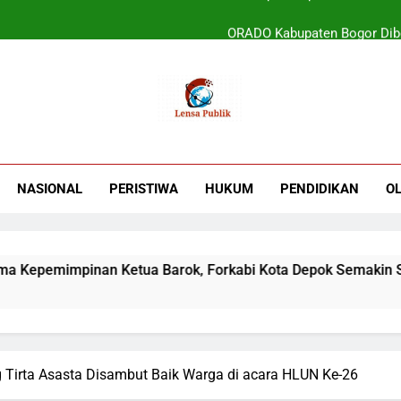
ORADO Kabupaten Bogor Diben
PT Tirta Asasta Depok Kembali Raih Anugrah Tranfo
UIN Jakarta Lepas 4951 Mahasiswa KKN,
Terbukti! Selama Kepemimpinan Ketua Bar
ORADO Kabupaten Bogor Diben
NASIONAL
PERISTIWA
HUKUM
PENDIDIKAN
O
PT Tirta Asasta Depok Kembali Raih Anugrah Tranfo
pemimpinan Ketua Barok, Forkabi Kota Depok Semakin Solid
g Tirta Asasta Disambut Baik Warga di acara HLUN Ke-26