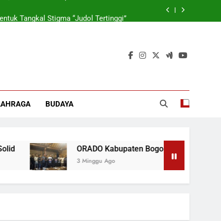
tuk Tangkal Stigma “Judol Tertinggi”
rmasi Korporasi Dan Tata Kelola BUMD
 Wamen: Optimis Industrialisasi Maju
ok, Forkabi Kota Depok Semakin Solid
tuk Tangkal Stigma “Judol Tertinggi”
LAHRAGA
BUDAYA
rmasi Korporasi Dan Tata Kelola BUMD
ORADO Kabupaten Bogor Dibentuk Tangkal Stig
3 Minggu Ago