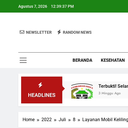
Skip
Agustus 7, 2026
12:39:38 PM
to
content
NEWSLETTER
RANDOM NEWS
BERANDA
KESEHATAN
is Industrialisasi Maju
Terbukti! Selama Ke
3 Minggu Ago
HEADLINES
Home
2022
Juli
8
Layanan Mobil Kelilin