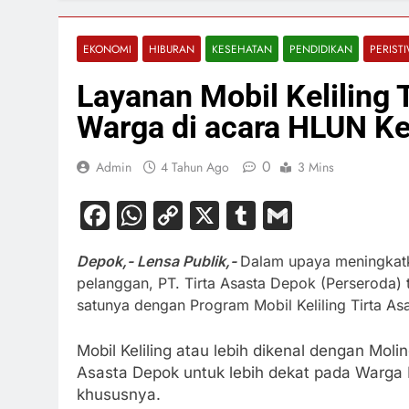
EKONOMI
HIBURAN
KESEHATAN
PENDIDIKAN
PERIST
Layanan Mobil Keliling 
Warga di acara HLUN K
0
Admin
4 Tahun Ago
3 Mins
Facebook
WhatsApp
Copy
X
Tumblr
Gmail
Link
Depok,- Lensa Publik,-
Dalam upaya meningkatk
pelanggan, PT. Tirta Asasta Depok (Perseroda)
satunya dengan Program Mobil Keliling Tirta Asa
Mobil Keliling atau lebih dikenal dengan Molin
Asasta Depok untuk lebih dekat pada Warga
khususnya.