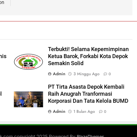
on
Terbukti! Selama Kepemimpinan
mis
Ketua Barok, Forkabi Kota Depok
Semakin Solid
Admin
3 Minggu Ago
0
PT Tirta Asasta Depok Kembali
l
Raih Anugrah Tranformasi
Korporasi Dan Tata Kelola BUMD
Admin
1 Bulan Ago
0
ik.com copyright 2025 Powered By
.
BlazeThemes