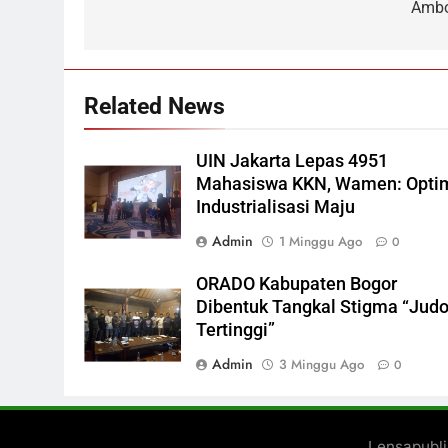
Amb
Related News
UIN Jakarta Lepas 4951
Mahasiswa KKN, Wamen: Opti
Industrialisasi Maju
Admin
1 Minggu Ago
0
ORADO Kabupaten Bogor
Dibentuk Tangkal Stigma “Judo
Tertinggi”
Admin
3 Minggu Ago
0
Lensapubl