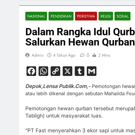
NASIONAL
PENDIDIKAN
PERISTIWA
RELIGI
SOSIAL
Dalam Rangka Idul Qur
Salurkan Hewan Qurban 
0
Admin
4 Tahun Ago
2 Mins
Facebook
WhatsApp
Copy
X
Tumblr
Gmail
Link
Depok,Lensa Publik.Com,-
Pemotongan hewan 
atau lebih dikenal dengan sebutan Mahaiida Fou
Pemotongan hewan qurban tersebut merupa
Tabligh) untuk masyarakat luas.
”PT Fast menyerahkan 3 ekor sapi untuk masy