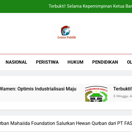
Terbukti! Selama Kepemimpinan Ketua Bar
ORADO Kabupaten Bogor Diben
Sudjatmiko Ajak Masyaraka
UIN Jakarta Lepas 4951 Mahasiswa KKN,
Terbukti! Selama Kepemimpinan Ketua Bar
NASIONAL
PERISTIWA
HUKUM
PENDIDIKAN
O
ORADO Kabupaten Bogor Diben
: Optimis Industrialisasi Maju
Terbukti! Se
3 Minggu Ago
rban Mahaiida Foundation Salurkan Hewan Qurban dari PT FAS