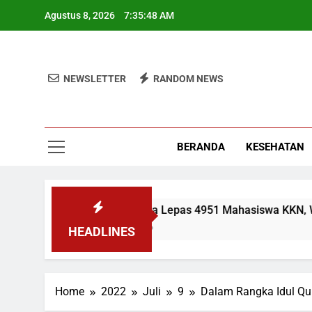
Skip
Agustus 8, 2026
7:35:49 AM
to
content
NEWSLETTER
RANDOM NEWS
BERANDA
KESEHATAN
UIN Jakarta Lepas 4951 Mahasiswa KKN, Wamen
2 Minggu Ago
HEADLINES
Home
2022
Juli
9
Dalam Rangka Idul Qu