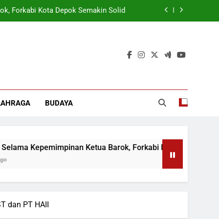
ok, Forkabi Kota Depok Semakin Solid
tuk Tangkal Stigma “Judol Tertinggi”
t Sukseskan Program Pemerintah MBG
 Wamen: Optimis Industrialisasi Maju
ok, Forkabi Kota Depok Semakin Solid
LAHRAGA
BUDAYA
tuk Tangkal Stigma “Judol Tertinggi”
lama Kepemimpinan Ketua Barok, Forkabi Kota Depok Semakin 
T dan PT HAII