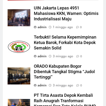
UIN Jakarta Lepas 4951
Mahasiswa KKN, Wamen: Optimis
Industrialisasi Maju
admin
1 minggu ago
0
Terbukti! Selama Kepemimpinan
Ketua Barok, Forkabi Kota Depok
Semakin Solid
admin
3 minggu ago
0
ORADO Kabupaten Bogor
Dibentuk Tangkal Stigma “Judol
Tertinggi”
admin
3 minggu ago
0
PT Tirta Asasta Depok Kembali
Raih Anugrah Tranformasi