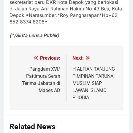
sekretariat baru DKR Kota Depok yang berlokasi
di Jalan Raya Arif Rahman Hakim No 43 Beji, Kota
Depok.
*Narasumber:*
Roy Pangharapan*Hp
+62
852 8374 8208*
(*/Sinta Lensa Publik)
Previous:
Next:
Navigasi
pos
Pangdam XVI/
H ALFIAN TANJUNG
Pattimura Serah
PIMPINAN TARUNA
Terima Jabatan di
MUSLIM SIAP
Mabes AD
LAWAN ISLAMO
PHOBIA
Related News