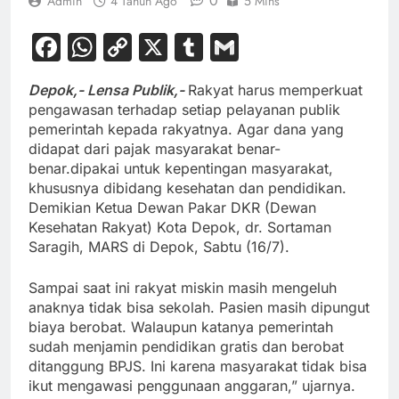
0
Admin
4 Tahun Ago
5 Mins
Facebook
WhatsApp
Copy
X
Tumblr
Gmail
Link
Depok,- Lensa Publik,-
Rakyat harus memperkuat
pengawasan terhadap setiap pelayanan publik
pemerintah kepada rakyatnya. Agar dana yang
didapat dari pajak masyarakat benar-
benar.dipakai untuk kepentingan masyarakat,
khususnya dibidang kesehatan dan pendidikan.
Demikian Ketua Dewan Pakar DKR (Dewan
Kesehatan Rakyat) Kota Depok, dr. Sortaman
Saragih, MARS di Depok, Sabtu (16/7).
Sampai saat ini rakyat miskin masih mengeluh
anaknya tidak bisa sekolah. Pasien masih dipungut
biaya berobat. Walaupun katanya pemerintah
sudah menjamin pendidikan gratis dan berobat
ditanggung BPJS. Ini karena masyarakat tidak bisa
ikut mengawasi penggunaan anggaran,” ujarnya.